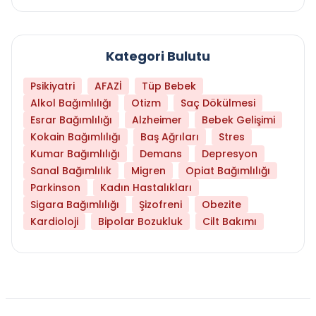
Kategori Bulutu
Psikiyatri
AFAZİ
Tüp Bebek
Alkol Bağımlılığı
Otizm
Saç Dökülmesi
Esrar Bağımlılığı
Alzheimer
Bebek Gelişimi
Kokain Bağımlılığı
Baş Ağrıları
Stres
Kumar Bağımlılığı
Demans
Depresyon
Sanal Bağımlılık
Migren
Opiat Bağımlılığı
Parkinson
Kadın Hastalıkları
Sigara Bağımlılığı
Şizofreni
Obezite
Kardioloji
Bipolar Bozukluk
Cilt Bakımı