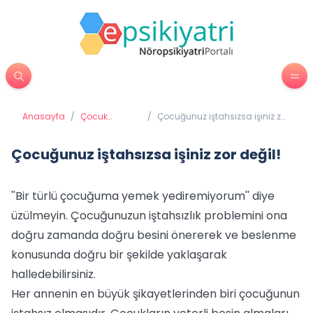
Anasayfa
/
Çocuk
/
Çocuğunuz iştahsızsa işiniz zor
Psikiyatrisi
değil!
Çocuğunuz iştahsızsa işiniz zor değil!
''Bir türlü çocuğuma yemek yediremiyorum'' diye
üzülmeyin. Çocuğunuzun iştahsızlık problemini ona
doğru zamanda doğru besini önererek ve beslenme
konusunda doğru bir şekilde yaklaşarak
halledebilirsiniz.
Her annenin en büyük şikayetlerinden biri çocuğunun