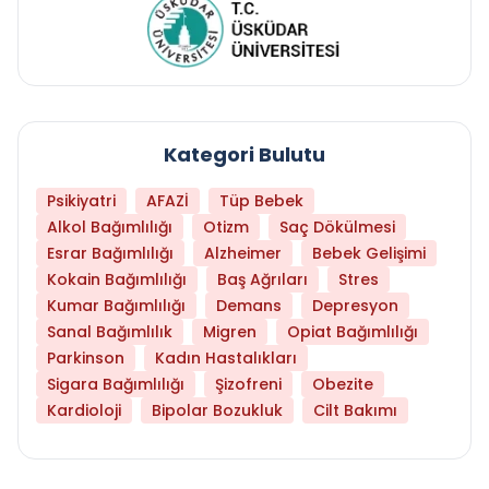
Kategori Bulutu
Psikiyatri
AFAZİ
Tüp Bebek
Alkol Bağımlılığı
Otizm
Saç Dökülmesi
Esrar Bağımlılığı
Alzheimer
Bebek Gelişimi
Kokain Bağımlılığı
Baş Ağrıları
Stres
Kumar Bağımlılığı
Demans
Depresyon
Sanal Bağımlılık
Migren
Opiat Bağımlılığı
Parkinson
Kadın Hastalıkları
Sigara Bağımlılığı
Şizofreni
Obezite
Kardioloji
Bipolar Bozukluk
Cilt Bakımı