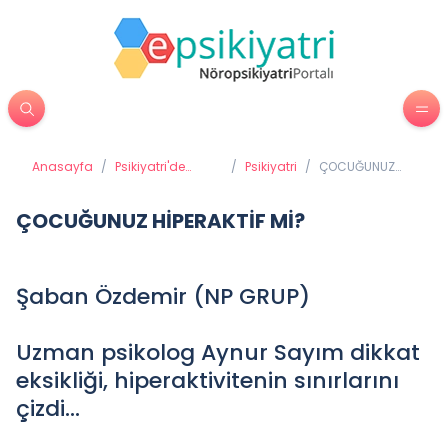
Anasayfa
/
Psikiyatri'de
/
Psikiyatri
/
ÇOCUĞUNUZ
Tedavi
HİPERAKTİF Mİ?
Yöntemleri
ÇOCUĞUNUZ HİPERAKTİF Mİ?
Şaban Özdemir (NP GRUP)
Uzman psikolog Aynur Sayım dikkat
eksikliği, hiperaktivitenin sınırlarını
çizdi…