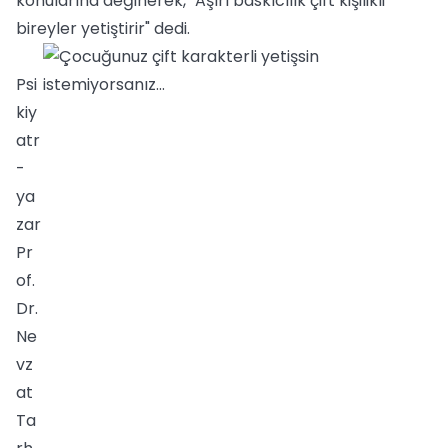
konularına değinerek, "Aşırı baskıcılık çift kişilikli
bireyler yetiştirir" dedi.
Psi
kiy
atr
-
ya
zar
Pr
of.
Dr.
Ne
vz
at
Ta