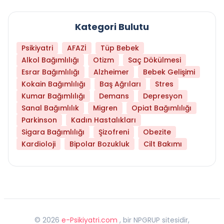
Kategori Bulutu
Psikiyatri
AFAZİ
Tüp Bebek
Alkol Bağımlılığı
Otizm
Saç Dökülmesi
Esrar Bağımlılığı
Alzheimer
Bebek Gelişimi
Kokain Bağımlılığı
Baş Ağrıları
Stres
Kumar Bağımlılığı
Demans
Depresyon
Sanal Bağımlılık
Migren
Opiat Bağımlılığı
Parkinson
Kadın Hastalıkları
Sigara Bağımlılığı
Şizofreni
Obezite
Kardioloji
Bipolar Bozukluk
Cilt Bakımı
©
2026
e-Psikiyatri.com
, bir NPGRUP sitesidir,