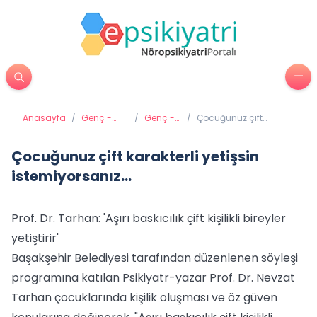
Anasayfa
/
Genç -
/
Genç -
/
Çocuğunuz çift
Ergen
Aile
karakterli yetişsin
Psikiyatrisi
İletişimi
istemiyorsanız...
Çocuğunuz çift karakterli yetişsin
istemiyorsanız...
Prof. Dr. Tarhan: 'Aşırı baskıcılık çift kişilikli bireyler
yetiştirir'
Başakşehir Belediyesi tarafından düzenlenen söyleşi
programına katılan Psikiyatr-yazar Prof. Dr. Nevzat
Tarhan çocuklarında kişilik oluşması ve öz güven