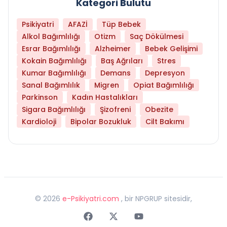
Kategori Bulutu
Psikiyatri
AFAZİ
Tüp Bebek
Alkol Bağımlılığı
Otizm
Saç Dökülmesi
Esrar Bağımlılığı
Alzheimer
Bebek Gelişimi
Kokain Bağımlılığı
Baş Ağrıları
Stres
Kumar Bağımlılığı
Demans
Depresyon
Sanal Bağımlılık
Migren
Opiat Bağımlılığı
Parkinson
Kadın Hastalıkları
Sigara Bağımlılığı
Şizofreni
Obezite
Kardioloji
Bipolar Bozukluk
Cilt Bakımı
©
2026
e-Psikiyatri.com
, bir NPGRUP sitesidir,
Faceebok
Twitter
Youtube