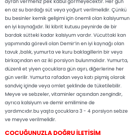
ayran vermeniz pek kabul görmeyecektir. Her gün
en az su bardağı süt veya yoğurt verilmelidir. Çünkü
bu besinler kemik gelişimi için önemli olan kalsiyumun
en iyi kaynağıdır. İki kibrit kutusu peynirde de bir
bardak sütteki kadar kalsiyum vardır. Vücuttaki kan
yapımında görevli olan Demir’in en iyi kaynağı olan
tavuk ,balık, yumurta ve kuru baklagillerin bir veya
birkaçından en az iki porsiyon bulunmalıdır. Yumurta,
düzenli et yiyen çocuklara gün aşırı, diğerlerine her
gün verilir. Yumurta rafadan veya katı pişmiş olarak
sandviç içinde veya omlet şeklinde de tüketilebilir.
Meyve ve sebzeler, vitaminler açısından zengindir,
ayrıca kalsiyum ve demir emilimine de
yardımcıdır.bu yaşta çocuklara 3 - 4 porsiyon sebze
ve meyve verilmelidir.
ÇOCUĞUNUZLA DOĞRU İLETİŞİM