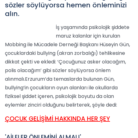
sözler söylüyorsa hemen önleminizi
alın.
İş yaşamında psikolojik şiddete
maruz kalanlar için kurulan
Mobbing ile Mücadele Derneği Başkanı Hüseyin Gün,
çocuklardaki bullying (akran zorbalığı) tehlikesine
dikkat çekti ve ekledi: ‘Çocuğunuz asker olacağım,
polis olacağım’ gibi sözler söylüyorsa önlem
alınmalı.Erzurum’da temaslarda bulunan Gün,
bullying’in çocukların oyun alanları ile okullarda
fiziksel şiddet içeren, psikolojik boyutu da olan
eylemler zinciri olduğunu belirterek, şöyle dedi:
ÇOCUK GELİŞİMİ HAKKINDA HER ŞEY
'AİLELER ÖNLEMİNİ ALMALI'