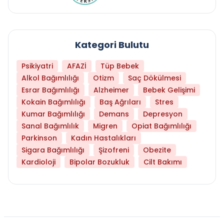
Kategori Bulutu
Psikiyatri
AFAZİ
Tüp Bebek
Alkol Bağımlılığı
Otizm
Saç Dökülmesi
Esrar Bağımlılığı
Alzheimer
Bebek Gelişimi
Kokain Bağımlılığı
Baş Ağrıları
Stres
Kumar Bağımlılığı
Demans
Depresyon
Sanal Bağımlılık
Migren
Opiat Bağımlılığı
Parkinson
Kadın Hastalıkları
Sigara Bağımlılığı
Şizofreni
Obezite
Kardioloji
Bipolar Bozukluk
Cilt Bakımı