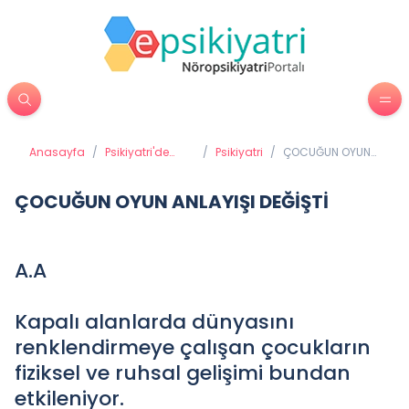
Anasayfa
/
Psikiyatri'de
/
Psikiyatri
/
ÇOCUĞUN OYUN
Tedavi
ANLAYIŞI DEĞİŞTİ
Yöntemleri
ÇOCUĞUN OYUN ANLAYIŞI DEĞİŞTİ
A.A
Kapalı alanlarda dünyasını
renklendirmeye çalışan çocukların
fiziksel ve ruhsal gelişimi bundan
etkileniyor.