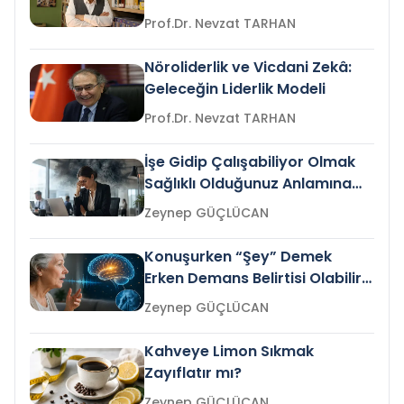
Prof.Dr. Nevzat TARHAN
Nöroliderlik ve Vicdani Zekâ:
Geleceğin Liderlik Modeli
Prof.Dr. Nevzat TARHAN
İşe Gidip Çalışabiliyor Olmak
Sağlıklı Olduğunuz Anlamına
Gelir mi?
Zeynep GÜÇLÜCAN
Konuşurken “Şey” Demek
Erken Demans Belirtisi Olabilir
mi?
Zeynep GÜÇLÜCAN
Kahveye Limon Sıkmak
Zayıflatır mı?
Zeynep GÜÇLÜCAN