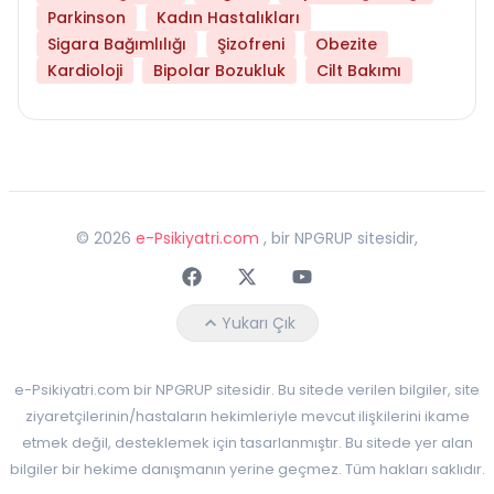
Parkinson
Kadın Hastalıkları
Sigara Bağımlılığı
Şizofreni
Obezite
Kardioloji
Bipolar Bozukluk
Cilt Bakımı
©
2026
e-Psikiyatri.com
, bir NPGRUP sitesidir,
Faceebok
Twitter
Youtube
Yukarı Çık
e-Psikiyatri.com bir NPGRUP sitesidir. Bu sitede verilen bilgiler, site
ziyaretçilerinin/hastaların hekimleriyle mevcut ilişkilerini ikame
etmek değil, desteklemek için tasarlanmıştır. Bu sitede yer alan
bilgiler bir hekime danışmanın yerine geçmez. Tüm hakları saklıdır.