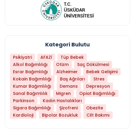
Kategori Bulutu
Psikiyatri
AFAZİ
Tüp Bebek
Alkol Bağımlılığı
Otizm
Saç Dökülmesi
Esrar Bağımlılığı
Alzheimer
Bebek Gelişimi
Kokain Bağımlılığı
Baş Ağrıları
Stres
Kumar Bağımlılığı
Demans
Depresyon
Sanal Bağımlılık
Migren
Opiat Bağımlılığı
Parkinson
Kadın Hastalıkları
Sigara Bağımlılığı
Şizofreni
Obezite
Kardioloji
Bipolar Bozukluk
Cilt Bakımı