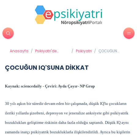
Anasayfa
/
Psikiyatri'de
/
Psikiyatri
/
ÇOCUĞUN
Tedavi Yöntemleri
IQ'SUNA DİKKAT
ÇOCUĞUN IQ'SUNA DİKKAT
Kaynak: sciencedaily - Çeviri: Ayda Çayır- NP Grup
30 yılı aşkın bir süredir devam eden bir çalışmada, düşük IQ'lu çocukların
ileriki yıllarda şizofreni, depresyon ve jeneralize anksiyete gibi psikiyatrik
bozuklukları geliştirme riskinin daha fazla olduğu saptandı. Düşük IQ aynı
zamanda inatçı psikiyatrik bozukluklarla ilişkilendirildi. Ayrıca bu kişilerin