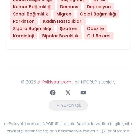
Kumar Bağımlılığı
Demans
Depresyon
Sanal Bağımlılık
Migren
Opiat Bağımlılığı
Parkinson
Kadın Hastalıkları
Sigara Bağımlılığı
Şizofreni
Obezite
Kardioloji
Bipolar Bozukluk
Cilt Bakımı
©
2026
e-Psikiyatri.com
, bir NPGRUP sitesidir,
Faceebok
Twitter
Youtube
Yukarı Çık
e-Psikiyatri.com bir NPGRUP sitesidir. Bu sitede verilen bilgiler, site
ziyaretçilerinin/hastaların hekimleriyle mevcut ilişkilerini ikame