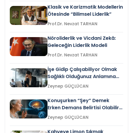
Klasik ve Karizmatik Modellerin
Ötesinde “Bilimsel Liderlik”
Prof.Dr. Nevzat TARHAN
Nöroliderlik ve Vicdani Zekâ:
Geleceğin Liderlik Modeli
Prof.Dr. Nevzat TARHAN
İşe Gidip Çalışabiliyor Olmak
Sağlıklı Olduğunuz Anlamına
Gelir mi?
Zeynep GÜÇLÜCAN
Konuşurken “Şey” Demek
Erken Demans Belirtisi Olabilir
mi?
Zeynep GÜÇLÜCAN
Kahveye Limon Sıkmak