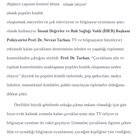
düşünce yapısını kontrol altına
alarak popüler kimlik
oluşturmak isteyenler en çok televizyon ve bilgisayar oyunlarını aracı
olarak kullanıyor.
İnsani Değerler ve Ruh Sağlığı Vakfı (İDER) Başkanı
Psikiyatrist Prof. Dr. Nevzat Tarhan
, TV ve bilgisayarın büyüleyici
etkisinde kalan çocukların denetiminin aileden ve yaşadığı toplumun
kontrolünden çıktığını söyledi.
Prof. Dr. Tarhan
, “Çocukların aile ve
toplum kontrolünden uzaklaşması popüler kimlik oluşumuna neden
oluyor.” diyerek bu popüler kimlik türlerinde, pop şarkıcıları, mafya
liderleri, transseksüel kimlikler, şiddet onaylayan tiplemeler olduğuna
dikkat çekti.
Özellikle büyük şehirlerde sokağa çıkma imkanı olmadığı için gün
boyu evde kalmak zorunda kalan çocuklar uzun süre TV izliyor ve
bilgisayar oyunları ile vakit geçiriyor. Uzmanlar, çocukların ilgisini çeken
film ve oynadığı bilgisayar oyunlarının, çocuğun kişiliğine yön verdiğini,