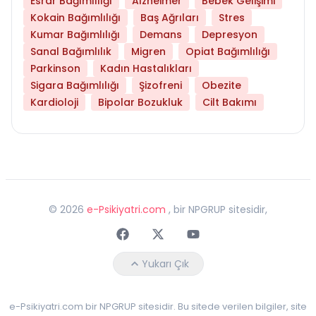
Esrar Bağımlılığı
Alzheimer
Bebek Gelişimi
Kokain Bağımlılığı
Baş Ağrıları
Stres
Kumar Bağımlılığı
Demans
Depresyon
Sanal Bağımlılık
Migren
Opiat Bağımlılığı
Parkinson
Kadın Hastalıkları
Sigara Bağımlılığı
Şizofreni
Obezite
Kardioloji
Bipolar Bozukluk
Cilt Bakımı
©
2026
e-Psikiyatri.com
, bir NPGRUP sitesidir,
Faceebok
Twitter
Youtube
Yukarı Çık
e-Psikiyatri.com bir NPGRUP sitesidir. Bu sitede verilen bilgiler, site