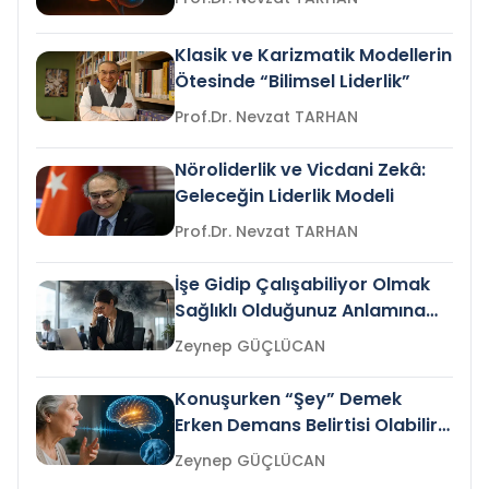
Klasik ve Karizmatik Modellerin
Ötesinde “Bilimsel Liderlik”
Prof.Dr. Nevzat TARHAN
Nöroliderlik ve Vicdani Zekâ:
Geleceğin Liderlik Modeli
Prof.Dr. Nevzat TARHAN
İşe Gidip Çalışabiliyor Olmak
Sağlıklı Olduğunuz Anlamına
Gelir mi?
Zeynep GÜÇLÜCAN
Konuşurken “Şey” Demek
Erken Demans Belirtisi Olabilir
mi?
Zeynep GÜÇLÜCAN