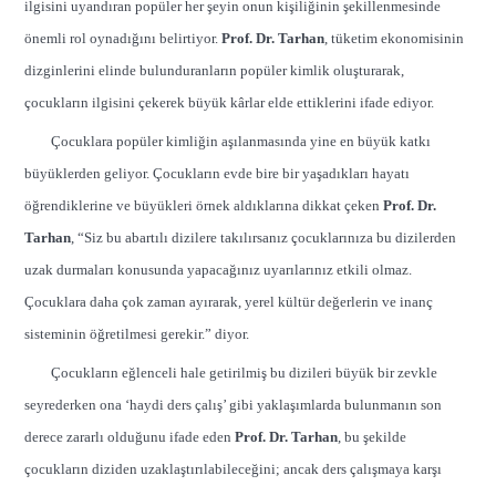
ilgisini uyandıran popüler her şeyin onun kişiliğinin şekillenmesinde
önemli rol oynadığını belirtiyor.
Prof. Dr. Tarhan
, tüketim ekonomisinin
dizginlerini elinde bulunduranların popüler kimlik oluşturarak,
çocukların ilgisini çekerek büyük kârlar elde ettiklerini ifade ediyor.
Çocuklara popüler kimliğin aşılanmasında yine en büyük katkı
büyüklerden geliyor. Çocukların evde bire bir yaşadıkları hayatı
öğrendiklerine ve büyükleri örnek aldıklarına dikkat çeken
Prof. Dr.
Tarhan
, “Siz bu abartılı dizilere takılırsanız çocuklarınıza bu dizilerden
uzak durmaları konusunda yapacağınız uyarılarınız etkili olmaz.
Çocuklara daha çok zaman ayırarak, yerel kültür değerlerin ve inanç
sisteminin öğretilmesi gerekir.” diyor.
Çocukların eğlenceli hale getirilmiş bu dizileri büyük bir zevkle
seyrederken ona ‘haydi ders çalış’ gibi yaklaşımlarda bulunmanın son
derece zararlı olduğunu ifade eden
Prof. Dr. Tarhan
, bu şekilde
çocukların diziden uzaklaştırılabileceğini; ancak ders çalışmaya karşı