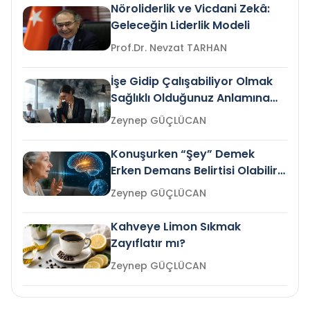
Nöroliderlik ve Vicdani Zekâ:
Geleceğin Liderlik Modeli
Prof.Dr. Nevzat TARHAN
İşe Gidip Çalışabiliyor Olmak
Sağlıklı Olduğunuz Anlamına
Gelir mi?
Zeynep GÜÇLÜCAN
Konuşurken “Şey” Demek
Erken Demans Belirtisi Olabilir
mi?
Zeynep GÜÇLÜCAN
Kahveye Limon Sıkmak
Zayıflatır mı?
Zeynep GÜÇLÜCAN