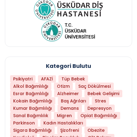
Kategori Bulutu
Psikiyatri
AFAZİ
Tüp Bebek
Alkol Bağımlılığı
Otizm
Saç Dökülmesi
Esrar Bağımlılığı
Alzheimer
Bebek Gelişimi
Kokain Bağımlılığı
Baş Ağrıları
Stres
Kumar Bağımlılığı
Demans
Depresyon
Sanal Bağımlılık
Migren
Opiat Bağımlılığı
Parkinson
Kadın Hastalıkları
Sigara Bağımlılığı
Şizofreni
Obezite