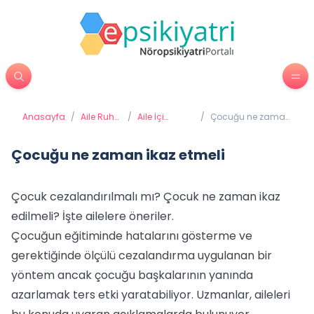
Anasayfa
/
Aile Ruh
/
Aile İçi
/
Çocuğu ne zaman
Sağlığı
Sağlıklı
ikaz etmeli
İletişim
Çocuğu ne zaman ikaz etmeli
Çocuk cezalandırılmalı mı? Çocuk ne zaman ikaz
edilmeli? İşte ailelere öneriler.
Çocuğun eğitiminde hatalarını gösterme ve
gerektiğinde ölçülü cezalandırma uygulanan bir
yöntem ancak çocuğu başkalarının yanında
azarlamak ters etki yaratabiliyor. Uzmanlar, aileleri