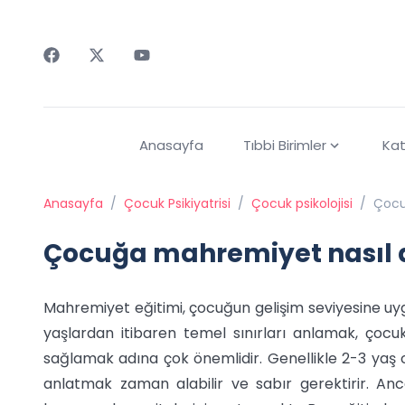
Faceebok
Twitter
Youtube
Anasayfa
Tıbbi Birimler
Kat
Anasayfa
/
Çocuk Psikiyatrisi
/
Çocuk psikolojisi
/
Çocu
Çocuğa mahremiyet nasıl a
Mahremiyet eğitimi, çocuğun gelişim seviyesine uyg
yaşlardan itibaren temel sınırları anlamak, çoc
sağlamak adına çok önemlidir. Genellikle 2-3 yaş 
anlatmak zaman alabilir ve sabır gerektirir. Anca