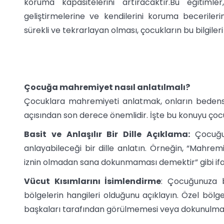
koruma kapasitelerini artıracaktır.Bu eğitimle
geliştirmelerine ve kendilerini koruma becerileri
sürekli ve tekrarlayan olması, çocukların bu bilgileri
Çocuğa mahremiyet nasıl anlatılmalı?
Çocuklara mahremiyeti anlatmak, onların bedensel
açısından son derece önemlidir. İşte bu konuyu çocu
Basit ve Anlaşılır Bir Dille Açıklama:
Çocuğu
anlayabileceği bir dille anlatın. Örneğin, “Mahrem
iznin olmadan sana dokunmaması demektir” gibi ifade
Vücut Kısımlarını İsimlendirme
: Çocuğunuza b
bölgelerin hangileri olduğunu açıklayın. Özel bölg
başkaları tarafından görülmemesi veya dokunulmam