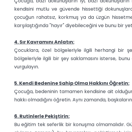
Çocuğa, bazı dokunuşların iyi, bazı dokunuşların 
kendisini mutlu ve güvende hissettiği dokunuşlard
çocuğun rahatsız, korkmuş ya da üzgün hissetmes
karşılaştığında "hayır" diyebileceğini ve bunu bir y
4. Sır Kavramını Anlatın:
Çocuklara, özel bölgeleriyle ilgili herhangi bir ş
bölgeleriyle ilgili bir şey saklamasını isterse, bun
vurgulayın.
5. Kendi Bedenine Sahip Olma Hakkını Öğretin:
Çocuğa, bedeninin tamamen kendisine ait olduğu
hakkı olmadığını öğretin. Aynı zamanda, başkaların
6. Rutinlerle Pekiştirin:
Bu eğitim tek seferlik bir konuşma olmamalıdır. Gü