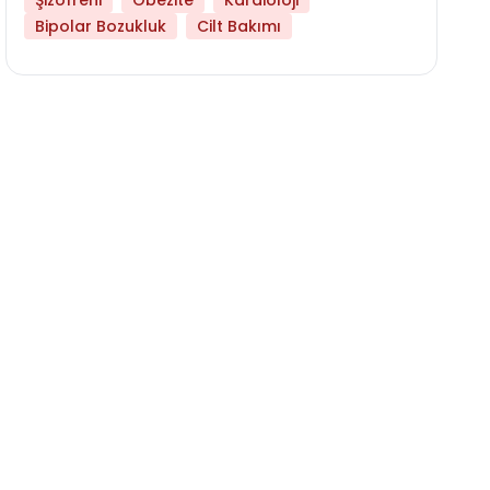
Şizofreni
Obezite
Kardioloji
Bipolar Bozukluk
Cilt Bakımı