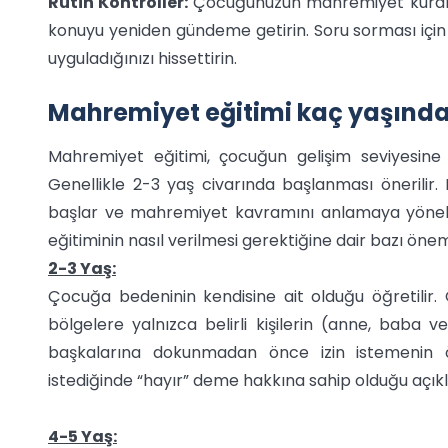
Rutin Kontroller:
Çocuğunuzun mahremiyet kurall
konuyu yeniden gündeme getirin. Soru sorması için 
uyguladığınızı hissettirin.
Mahremiyet eğitimi kaç yaşında 
Mahremiyet eğitimi, çocuğun gelişim seviyesine 
Genellikle 2-3 yaş civarında başlanması önerili
başlar ve mahremiyet kavramını anlamaya yönelik 
eğitiminin nasıl verilmesi gerektiğine dair bazı önem
2-3 Yaş:
Çocuğa bedeninin kendisine ait olduğu öğretilir. 
bölgelere yalnızca belirli kişilerin (anne, baba v
başkalarına dokunmadan önce izin istemenin ön
istediğinde “hayır” deme hakkına sahip olduğu açıkl
4-5 Yaş: