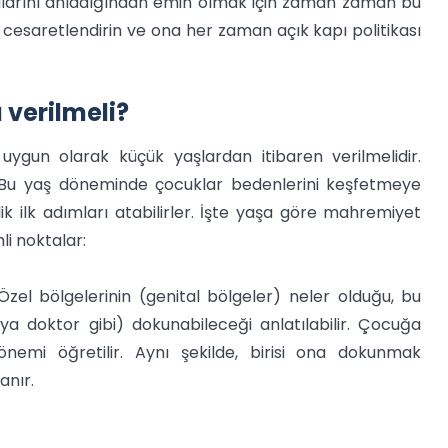
arını anladığından emin olmak için zaman zaman bu
cesaretlendirin ve ona her zaman açık kapı politikası
verilmeli?
uygun olarak küçük yaşlardan itibaren verilmelidir.
r. Bu yaş döneminde çocuklar bedenlerini keşfetmeye
ilk adımları atabilirler. İşte yaşa göre mahremiyet
li noktalar:
Özel bölgelerinin (genital bölgeler) neler olduğu, bu
eya doktor gibi) dokunabileceği anlatılabilir. Çocuğa
emi öğretilir. Aynı şekilde, birisi ona dokunmak
anır.