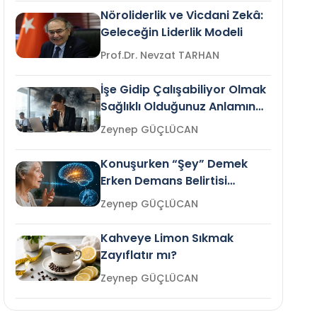
Nöroliderlik ve Vicdani Zekâ:
Geleceğin Liderlik Modeli
Prof.Dr. Nevzat TARHAN
İşe Gidip Çalışabiliyor Olmak
Sağlıklı Olduğunuz Anlamına
Gelir mi?
Zeynep GÜÇLÜCAN
Konuşurken “Şey” Demek
Erken Demans Belirtisi
Olabilir mi?
Zeynep GÜÇLÜCAN
Kahveye Limon Sıkmak
Zayıflatır mı?
Zeynep GÜÇLÜCAN