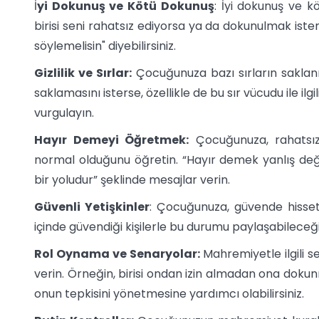
İ
yi Dokunuş ve Kötü Dokunuş
: İyi dokunuş ve k
birisi seni rahatsız ediyorsa ya da dokunulmak iste
söylemelisin" diyebilirsiniz.
Gizlilik ve Sırlar:
Çocuğunuza bazı sırların saklanma
saklamasını isterse, özellikle de bu sır vücudu ile ilg
vurgulayın.
Hayır Demeyi Öğretmek:
Çocuğunuza, rahatsız
normal olduğunu öğretin. “Hayır demek yanlış değ
bir yoludur” şeklinde mesajlar verin.
Güvenli Yetişkinler
: Çocuğunuza, güvende hisset
içinde güvendiği kişilerle bu durumu paylaşabileceği
Rol Oynama ve Senaryolar:
Mahremiyetle ilgili 
verin. Örneğin, birisi ondan izin almadan ona dokun
onun tepkisini yönetmesine yardımcı olabilirsiniz.