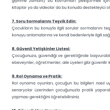
giyinme zamanı) bu kavramları pekiştirmek için 
kitaplar ya da videolar da bu konuda destekleyici ola
7. Soru Sormalarını Teşvik Edin:
Çocukların bu konuyla ilgili sorular sormalarını teş
konuyu anlamalarına ve kendi bedenleriyle ilgili sağlı
8. Güvenli Yetişkinler Listesi:
Çocuğunuza, güvendiği ve gerektiğinde başvurabilece
ebeveynler, öğretmenler, aile üyeleri gibi güvenilir k
9. Rol Oynama ve Pratik:
Rol oynama oyunları, çocuğun bu bilgileri nasıl uy
senaryolar üzerinden çocuğunuzla pratik yapara
yapması gerektiğini öğretebilirsiniz.