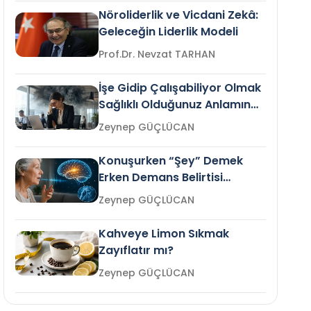
Nöroliderlik ve Vicdani Zekâ:
Geleceğin Liderlik Modeli
Prof.Dr. Nevzat TARHAN
İşe Gidip Çalışabiliyor Olmak
Sağlıklı Olduğunuz Anlamına
Gelir mi?
Zeynep GÜÇLÜCAN
Konuşurken “Şey” Demek
Erken Demans Belirtisi
Olabilir mi?
Zeynep GÜÇLÜCAN
Kahveye Limon Sıkmak
Zayıflatır mı?
Zeynep GÜÇLÜCAN