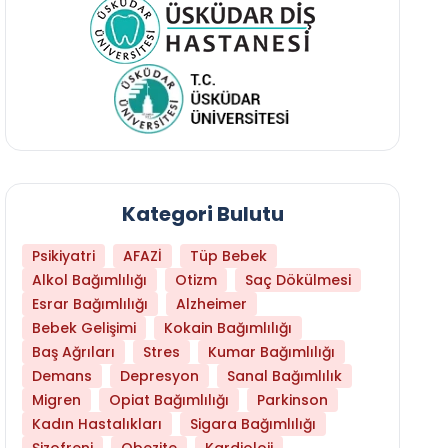
Kategori Bulutu
Psikiyatri
AFAZİ
Tüp Bebek
Alkol Bağımlılığı
Otizm
Saç Dökülmesi
Esrar Bağımlılığı
Alzheimer
Bebek Gelişimi
Kokain Bağımlılığı
Baş Ağrıları
Stres
Kumar Bağımlılığı
Daha Az Protein Tüketmek Yaşlanmayı Yava
Demans
Depresyon
Sanal Bağımlılık
Migren
Opiat Bağımlılığı
Parkinson
Kadın Hastalıkları
Sigara Bağımlılığı