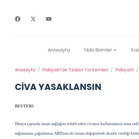
Faceebok
Twitter
Youtube
Anasayfa
Tıbbi Birimler
Kat
Anasayfa
/
Psikiyatri'de Tedavi Yöntemleri
/
Psikiyatri
/
CİVA YASAKLANSIN
REUTERS
Dünya çapında insan sağlığını tehdit eden civanın kullanımının sona erdiri
sağlanması çağrılarına, ABD'nin de tutum değiştirerek destek verdiği bildir