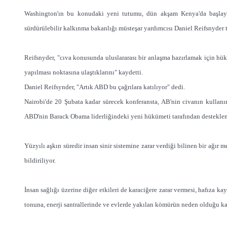
Washington'ın bu konudaki yeni tutumu, dün akşam Kenya'da başlay
sürdürülebilir kalkınma bakanlığı müsteşar yardımcısı Daniel Reifsnyder t
Reifsnyder, "cıva konusunda uluslararası bir anlaşma hazırlamak için hük
yapılması noktasına ulaştıklarını" kaydetti.
Daniel Reifsynder, "Artık ABD bu çağrılara katılıyor" dedi.
Nairobi'de 20 Şubata kadar sürecek konferansta, AB'nin civanın kullanım
ABD'nin Barack Obama liderliğindeki yeni hükümeti tarafından desteklen
Yüzyılı aşkın süredir insan sinir sistemine zarar verdiği bilinen bir ağır 
bildiriliyor.
İnsan sağlığı üzerine diğer etkileri de karaciğere zarar vermesi, hafıza k
tonuna, enerji santrallerinde ve evlerde yakılan kömürün neden olduğu ka