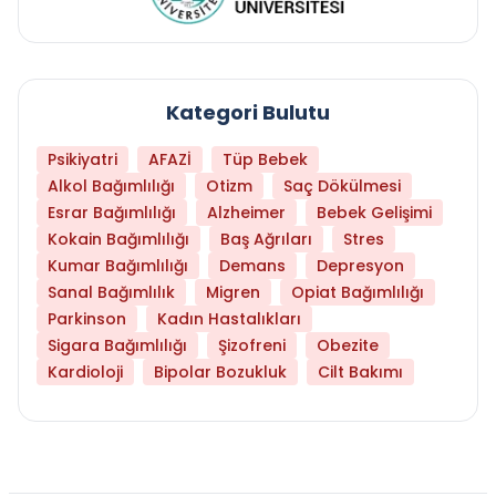
Kategori Bulutu
Psikiyatri
AFAZİ
Tüp Bebek
Alkol Bağımlılığı
Otizm
Saç Dökülmesi
Esrar Bağımlılığı
Alzheimer
Bebek Gelişimi
Kokain Bağımlılığı
Baş Ağrıları
Stres
Kumar Bağımlılığı
Demans
Depresyon
Sanal Bağımlılık
Migren
Opiat Bağımlılığı
Parkinson
Kadın Hastalıkları
Sigara Bağımlılığı
Şizofreni
Obezite
Kardioloji
Bipolar Bozukluk
Cilt Bakımı