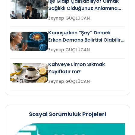
İşe Gidip Çalışabiliyor Olmak
Sağlıklı Olduğunuz Anlamına
Gelir mi?
Zeynep GÜÇLÜCAN
Konuşurken “Şey” Demek
Erken Demans Belirtisi Olabilir
mi?
Zeynep GÜÇLÜCAN
Kahveye Limon Sıkmak
Zayıflatır mı?
Zeynep GÜÇLÜCAN
Sosyal Sorumluluk Projeleri