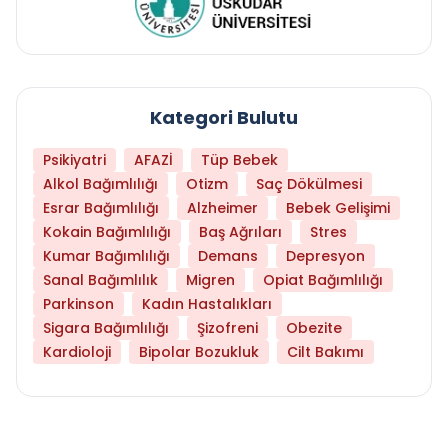
Kategori Bulutu
Psikiyatri
AFAZİ
Tüp Bebek
Alkol Bağımlılığı
Otizm
Saç Dökülmesi
Esrar Bağımlılığı
Alzheimer
Bebek Gelişimi
Kokain Bağımlılığı
Baş Ağrıları
Stres
Kumar Bağımlılığı
Demans
Depresyon
Sanal Bağımlılık
Migren
Opiat Bağımlılığı
Parkinson
Kadın Hastalıkları
Sigara Bağımlılığı
Şizofreni
Obezite
Kardioloji
Bipolar Bozukluk
Cilt Bakımı