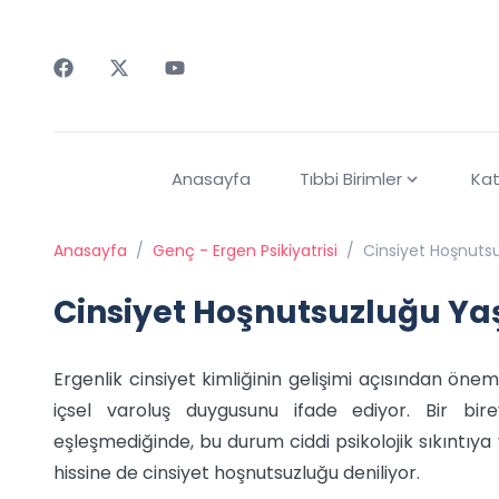
Faceebok
Twitter
Youtube
Anasayfa
Tıbbi Birimler
Kat
Anasayfa
/
Genç - Ergen Psikiyatrisi
/
Cinsiyet Hoşnutsu
Cinsiyet Hoşnutsuzluğu Yaşl
Ergenlik cinsiyet kimliğinin gelişimi açısından öneml
içsel varoluş duygusunu ifade ediyor. Bir bire
eşleşmediğinde, bu durum ciddi psikolojik sıkıntıya
hissine de cinsiyet hoşnutsuzluğu deniliyor.