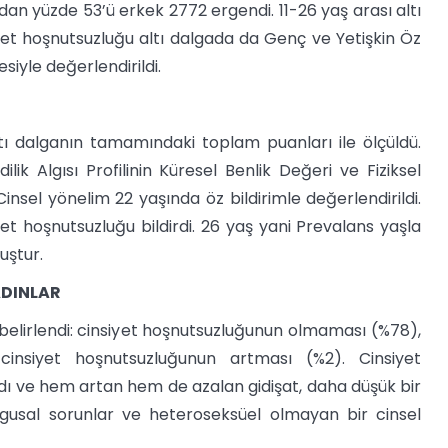
n yüzde 53’ü erkek 2772 ergendi. 11-26 yaş arası altı
iyet hoşnutsuzluğu altı dalgada da Genç ve Yetişkin Öz
iyle değerlendirildi.
tı dalganın tamamındaki toplam puanları ile ölçüldü.
ik Algısı Profilinin Küresel Benlik Değeri ve Fiziksel
Cinsel yönelim 22 yaşında öz bildirimle değerlendirildi.
yet hoşnutsuzluğu bildirdi. 26 yaş yani Prevalans yaşla
uştur.
ADINLAR
belirlendi: cinsiyet hoşnutsuzluğunun olmaması (%78),
cinsiyet hoşnutsuzluğunun artması (%2). Cinsiyet
dı ve hem artan hem de azalan gidişat, daha düşük bir
gusal sorunlar ve heteroseksüel olmayan bir cinsel