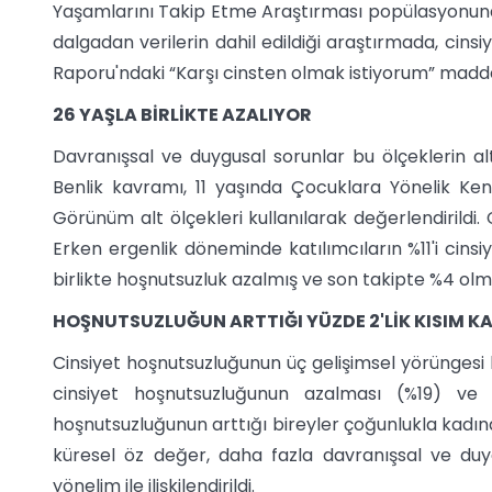
Yaşamlarını Takip Etme Araştırması popülasyonunda
dalgadan verilerin dahil edildiği araştırmada, cins
Raporu'ndaki “Karşı cinsten olmak istiyorum” maddes
26 YAŞLA BİRLİKTE AZALIYOR
Davranışsal ve duygusal sorunlar bu ölçeklerin al
Benlik kavramı, 11 yaşında Çocuklara Yönelik Kendil
Görünüm alt ölçekleri kullanılarak değerlendirildi. 
Erken ergenlik döneminde katılımcıların %11'i cinsi
birlikte hoşnutsuzluk azalmış ve son takipte %4 olm
HOŞNUTSUZLUĞUN ARTTIĞI YÜZDE 2'LİK KISIM K
Cinsiyet hoşnutsuzluğunun üç gelişimsel yörüngesi 
cinsiyet hoşnutsuzluğunun azalması (%19) ve 
hoşnutsuzluğunun arttığı bireyler çoğunlukla kadın
küresel öz değer, daha fazla davranışsal ve duy
yönelim ile ilişkilendirildi.