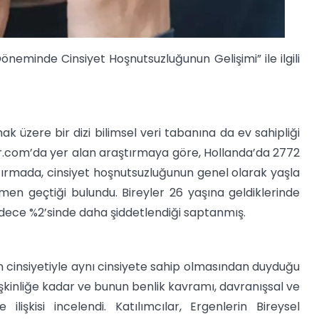
öneminde Cinsiyet Hoşnutsuzluğunun Gelişimi” ile ilgili
k üzere bir dizi bilimsel veri tabanına da ev sahipliği
r.com’da yer alan araştırmaya göre, Hollanda’da 2772
ştırmada, cinsiyet hoşnutsuzluğunun genel olarak yaşla
n geçtiği bulundu. Bireyler 26 yaşına geldiklerinde
ece %2’sinde daha şiddetlendiği saptanmış.
n cinsiyetiyle aynı cinsiyete sahip olmasından duyduğu
şkinliğe kadar ve bunun benlik kavramı, davranışsal ve
ilişkisi incelendi. Katılımcılar, Ergenlerin Bireysel