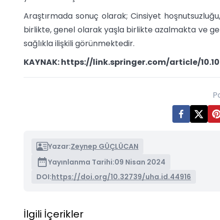
Araştırmada sonuç olarak; Cinsiyet hoşnutsuzluğ
birlikte, genel olarak yaşla birlikte azalmakta ve g
sağlıkla ilişkili görünmektedir.
KAYNAK: https://link.springer.com/article/10.
P
Yazar:
Zeynep GÜÇLÜCAN
Yayınlanma Tarihi:
09 Nisan 2024
DOI:
https://doi.org/10.32739/uha.id.44916
İlgili İçerikler