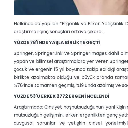
Hollanda’da yapılan “Ergenlik ve Erken Yetişkinlik D
araştırma ilginç sonuçları ortaya çıkardı.
YÜZDE 78'İNDE YAŞLA BİRLİKTE GEÇTİ
Springer, SpringerLink ve SpringerImages dahil olma
yapan ve bilimsel araştırmalara yer veren Springe
çocuk ve ergenin 15 yıl boyunca takip edildiği ara
birlikte azalmakta olduğu ve büyük oranda tamame
%78’inde tamamen geçmiş, %19’unda azalmış ve sad
YÜZDE 53'Ü ERKEK 2772 ERGEN İNCELENDİ
Araştırmada; Cinsiyet hoşnutsuzluğunun, yani kişini
mutsuzluğun gelişimini, erken ergenlikten genç yeti
duygusal sorunlar ve yetişkin cinsel yönelimiyle 