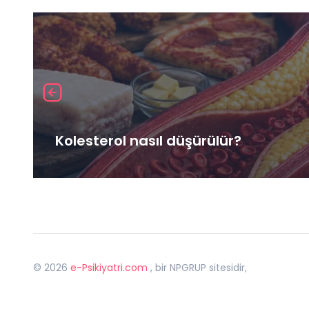
Kolesterol nasıl düşürülür?
©
2026
e-Psikiyatri.com
, bir NPGRUP sitesidir,