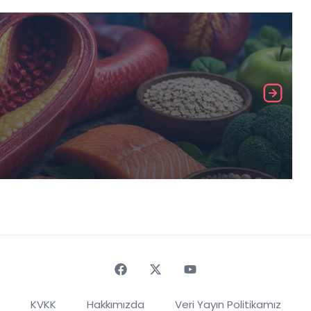
Faceebok
Twitter
Youtube
KVKK
Hakkımızda
Veri Yayın Politikamız