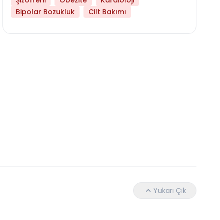
Şizofreni
Obezite
Kardioloji
Bipolar Bozukluk
Cilt Bakımı
Daha Az Protein Tüketmek Yaşlanmayı Yava
Yukarı Çık