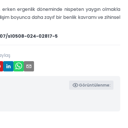
u, erken ergenlik döneminde nispeten yaygın olmakla
elişim boyunca daha zayıf bir benlik kavramı ve zihinsel
1007/s10508-024-02817-5
aylaş
Görüntülenme: