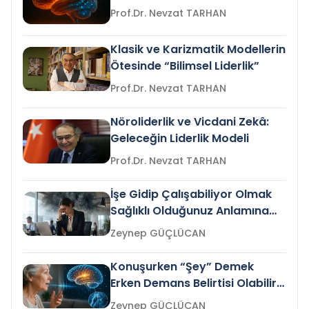
Prof.Dr. Nevzat TARHAN
Klasik ve Karizmatik Modellerin
Ötesinde “Bilimsel Liderlik”
Prof.Dr. Nevzat TARHAN
Nöroliderlik ve Vicdani Zekâ:
Geleceğin Liderlik Modeli
Prof.Dr. Nevzat TARHAN
İşe Gidip Çalışabiliyor Olmak
Sağlıklı Olduğunuz Anlamına
Gelir mi?
Zeynep GÜÇLÜCAN
Konuşurken “Şey” Demek
Erken Demans Belirtisi Olabilir
mi?
Zeynep GÜÇLÜCAN