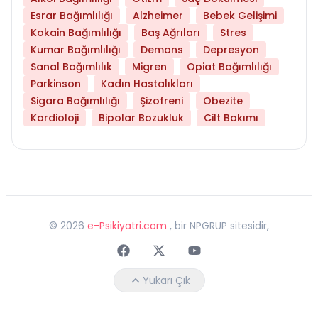
Esrar Bağımlılığı
Alzheimer
Bebek Gelişimi
Kokain Bağımlılığı
Baş Ağrıları
Stres
Kumar Bağımlılığı
Demans
Depresyon
Sanal Bağımlılık
Migren
Opiat Bağımlılığı
Parkinson
Kadın Hastalıkları
Sigara Bağımlılığı
Şizofreni
Obezite
Kardioloji
Bipolar Bozukluk
Cilt Bakımı
©
2026
e-Psikiyatri.com
, bir NPGRUP sitesidir,
Faceebok
Twitter
Youtube
Yukarı Çık