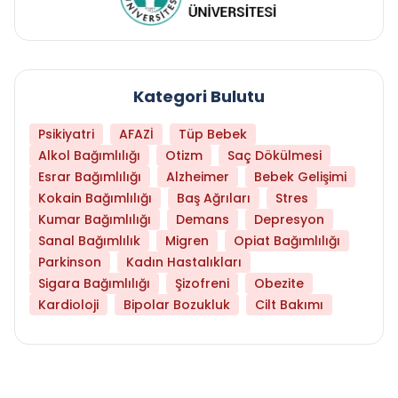
Kategori Bulutu
Psikiyatri
AFAZİ
Tüp Bebek
Alkol Bağımlılığı
Otizm
Saç Dökülmesi
Esrar Bağımlılığı
Alzheimer
Bebek Gelişimi
Kokain Bağımlılığı
Baş Ağrıları
Stres
Kumar Bağımlılığı
Demans
Depresyon
Sanal Bağımlılık
Migren
Opiat Bağımlılığı
Parkinson
Kadın Hastalıkları
Sigara Bağımlılığı
Şizofreni
Obezite
Kardioloji
Bipolar Bozukluk
Cilt Bakımı