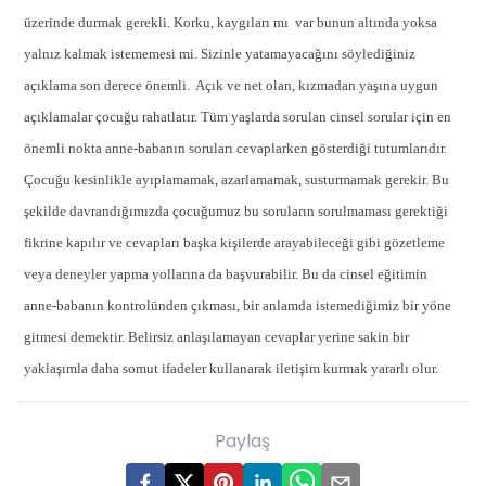
üzerinde durmak gerekli. Korku, kaygıları mı var bunun altında yoksa
yalnız kalmak istememesi mi. Sizinle yatamayacağını söylediğiniz
açıklama son derece önemli. Açık ve net olan, kızmadan yaşına uygun
açıklamalar çocuğu rahatlatır. Tüm yaşlarda sorulan cinsel sorular için en
önemli nokta anne-babanın soruları cevaplarken gösterdiği tutumlarıdır.
Çocuğu kesinlikle ayıplamamak, azarlamamak, susturmamak gerekir. Bu
şekilde davrandığımızda çocuğumuz bu soruların sorulmaması gerektiği
fikrine kapılır ve cevapları başka kişilerde arayabileceği gibi gözetleme
veya deneyler yapma yollarına da başvurabilir. Bu da cinsel eğitimin
anne-babanın kontrolünden çıkması, bir anlamda istemediğimiz bir yöne
gitmesi demektir. Belirsiz anlaşılamayan cevaplar yerine sakin bir
yaklaşımla daha somut ifadeler kullanarak iletişim kurmak yararlı olur.
Paylaş