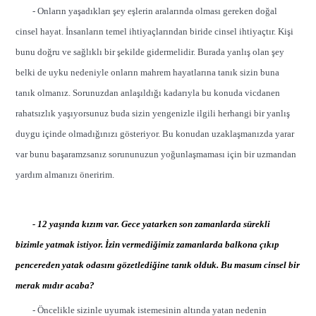
- Onların yaşadıkları şey eşlerin aralarında olması gereken doğal
cinsel hayat. İnsanların temel ihtiyaçlarından biride cinsel ihtiyaçtır. Kişi
bunu doğru ve sağlıklı bir şekilde gidermelidir. Burada yanlış olan şey
belki de uyku nedeniyle onların mahrem hayatlarına tanık sizin buna
tanık olmanız. Sorunuzdan anlaşıldığı kadarıyla bu konuda vicdanen
rahatsızlık yaşıyorsunuz buda sizin yengenizle ilgili herhangi bir yanlış
duygu içinde olmadığınızı gösteriyor. Bu konudan uzaklaşmanızda yarar
var bunu başaramzsanız sorununuzun yoğunlaşmaması için bir uzmandan
yardım almanızı öneririm.
- 12 yaşında kızım var. Gece yatarken son zamanlarda sürekli
bizimle yatmak istiyor. İzin vermediğimiz zamanlarda balkona çıkıp
pencereden yatak odasını gözetlediğine tanık olduk. Bu masum cinsel bir
merak mıdır acaba?
- Öncelikle sizinle uyumak istemesinin altında yatan nedenin