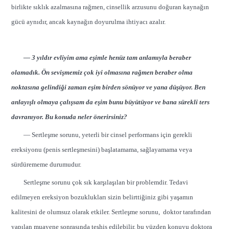
birlikte sıklık azalmasına rağmen, cinsellik arzusunu doğuran kaynağın
gücü aynıdır, ancak kaynağın doyurulma ihtiyacı azalır.
— 3 yıldır evliyim ama eşimle henüz tam anlamıyla beraber
olamadık. Ön sevişmemiz çok iyi olmasına rağmen beraber olma
noktasına gelindiği zaman eşim birden sönüyor ve yana düşüyor. Ben
anlayışlı olmaya çalışsam da eşim bunu büyütüyor ve bana sürekli ters
davranıyor. Bu konuda neler önerirsiniz?
— Sertleşme sorunu, yeterli bir cinsel performans için gerekli
ereksiyonu (penis sertleşmesini) başlatamama, sağlayamama veya
sürdürememe durumudur.
Sertleşme sorunu çok sık karşılaşılan bir problemdir. Tedavi
edilmeyen ereksiyon bozuklukları sizin belirttiğiniz gibi yaşamın
kalitesini de olumsuz olarak etkiler. Sertleşme sorunu, doktor tarafından
yapılan muayene sonrasında teşhis edilebilir, bu yüzden konuyu doktora