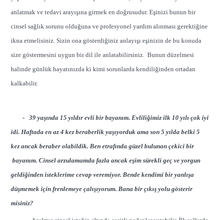
anlatmak ve tedavi arayışına girmek en doğrusudur. Eşinizi bunun bir
cinsel sağlık sorunu olduğuna ve profesyonel yardım alınması gerektiğine
ikna etmelisiniz. Sizin ona gösterdiğiniz anlayışı eşinizin de bu konuda
size göstermesini uygun bir dil ile anlatabilirsiniz. Bunun düzelmesi
halinde günlük hayatınızda ki kimi sorunlarda kendiliğinden ortadan
kalkabilir.
- 39 yaşında 15 yıldır evli bir bayanım. Evliliğimiz ilk 10 yılı çok iyi
idi. Haftada en az 4 kez beraberlik yaşıyorduk ama son 5 yılda belki 5
kez ancak beraber olabildik. Ben etrafında güzel bulunan çekici bir
bayanım. Cinsel arzulamamda fazla ancak eşim sürekli geç ve yorgun
geldiğinden isteklerime cevap veremiyor. Bende kendimi bir yanlışa
düşmemek için frenlemeye çalışıyorum. Bana bir çıkış yolu gösterir
misiniz?