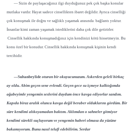
— Sizin de paylaşacağınız ilgi duyduğunuz pek çok başka konular
mutlaka vardır. Hayat sadece cinsellikten ibaret değildir. Ayrıca cinselliği
çok konuşmak ile doğru ve sağlıklı yaşamak arasında bağlantı yoktur.
İnsanlar kimi zaman yaşamak istediklerini daha çok dile getirirler.
Cinsellik hakkında konuşmadığınız için kendinizi kötü hissetmeyin. Bu
konu özel bir konudur. Cinsellik hakkında konuşmak kişinin kendi
tercihidir.
—Sultanbeylide
oturan bir okuyucunuzum. Askerden geleli birkaç
ay oldu. Abim geçen sene evlendi. Geçen gece su içmeye kalktığımda
ağabeyimle yengemin seslerini duydum önce kavga ediyorlar sandım.
Kapıda biraz aralık olunca kavga değil beraber olduklarını gördüm. Bir
süre kendimi alıkoyamadan baktım. Aklımdan o sahneler gitmiyor
kendimi sürekli suçluyorum ve yengemin haberi olmasa da yüzüne
bakamıyorum. Bunu nasıl telafi edebilirim. Serdar