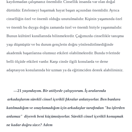
kaydırmadan çalışmanız önemlidir. Cinsellik insanda var olan doğal
dürtüdür. Ertelemeyi başarmak hayat başarı açısından önemlidir. Ayrıca
cinselliğin özel ve önemli olduğu unutulmalıdır. Kişinin yaşamında özel
ve önemli bu duygu doğru zamanda özel ve önemli biriyle yaşanmalıdır.
Bunun kültürel kurallarında bilinmektedir. Çağımızda cinsellikle tanışma
yaşı düşmüştür ve bu durum gençlerin doğru yönlendirilmediğinde
akademik başarılarına olumsuz etkileri olabilmektedir. Bunda tvlerinde
belli ölçüde etkileri vardır. Karşı cinsle ilgili konularda ve derse
adaptasyon konularında bir uzman ya da eğitimciden destek alabilirsiniz.
—21
yaşındayım. Bir atölyede çalışıyorum. İş aralarında
arkadaşlarım sürekli cinsel içerikli fıkralar anlatıyorlar. Ben bunlara
katılmadığım ve onaylamadığım için arkadaşlar tarafından "bu işlerden
anlamaz" diyerek beni küçümsüyorlar. Sürekli cinsel içerikli konuşmak
ne kadar doğru sizce? Adem