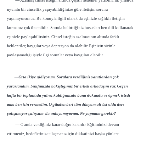
— Azalmış cinsel isteğin altında çeşitli nedenler yatabilir. İlk yıllarda
uyumlu bir cinsellik yaşayabildiğinize göre iletişim sorunu
yaşamıyorsunuz. Bu konuyla ilgili olarak da eşinizle sağlıklı iletişim
kurmanız çok önemlidir. Soruda belirttiğiniz hususları ben dili kullanarak
eşinizle paylaşabilirsiniz. Cinsel isteğin azalmasının altında farklı
beklentiler, kaygılar veya depresyon da olabilir. Eşinizin sizinle
paylaşamadığı işiyle ilgi sorunlar veya kaygıları olabilir.
—Orta ikiye gidiyorum. Sorulara verdiğiniz yanıtlardan çok
yararlandım. Sınıfımızda bakıştığımız bir erkek arkadaşım var. Geçen
hafta bir toplantıda yalnız kaldığımızda bana dokundu ve öpmek istedi
ama ben izin vermedim. O günden beri tüm dünyam alt üst oldu ders
çalışamıyor çalışsam da anlayamıyorum. Ne yapmam gerekir?
— O anda verdiğiniz karar doğru karardır. Eğitiminizi devam
ettirmeniz, hedeflerinize ulaşmanız için dikkatinizi başka yönlere