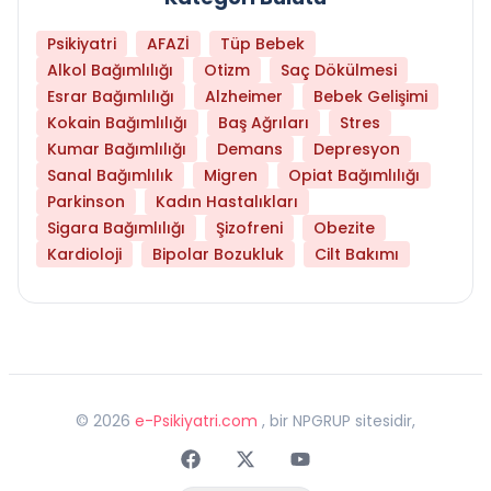
Psikiyatri
AFAZİ
Tüp Bebek
Alkol Bağımlılığı
Otizm
Saç Dökülmesi
Esrar Bağımlılığı
Alzheimer
Bebek Gelişimi
Kokain Bağımlılığı
Baş Ağrıları
Stres
Kumar Bağımlılığı
Demans
Depresyon
Sanal Bağımlılık
Migren
Opiat Bağımlılığı
Parkinson
Kadın Hastalıkları
Sigara Bağımlılığı
Şizofreni
Obezite
Kardioloji
Bipolar Bozukluk
Cilt Bakımı
©
2026
e-Psikiyatri.com
, bir NPGRUP sitesidir,
Faceebok
Twitter
Youtube