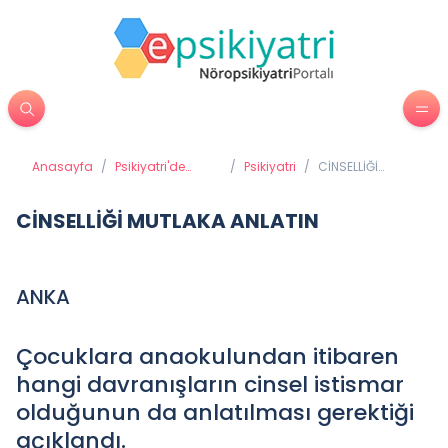
Anasayfa
/
Psikiyatri'de
/
Psikiyatri
/
CİNSELLİĞİ
Tedavi
MUTLAKA
Yöntemleri
ANLATIN
CİNSELLİĞİ MUTLAKA ANLATIN
ANKA
Çocuklara anaokulundan itibaren
hangi davranışların cinsel istismar
olduğunun da anlatılması gerektiği
açıklandı.