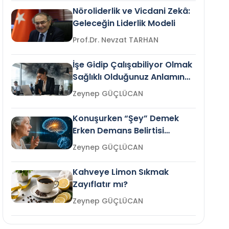
Nöroliderlik ve Vicdani Zekâ:
Geleceğin Liderlik Modeli
Prof.Dr. Nevzat TARHAN
İşe Gidip Çalışabiliyor Olmak
Sağlıklı Olduğunuz Anlamına
Gelir mi?
Zeynep GÜÇLÜCAN
Konuşurken “Şey” Demek
Erken Demans Belirtisi
Olabilir mi?
Zeynep GÜÇLÜCAN
Kahveye Limon Sıkmak
Zayıflatır mı?
Zeynep GÜÇLÜCAN