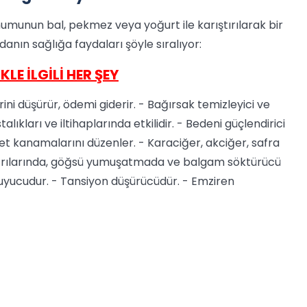
umunun bal, pekmez veya yoğurt ile karıştırılarak bir
danın sağlığa faydaları şöyle sıralıyor:
KLE İLGİLİ HER ŞEY
ini düşürür, ödemi giderir. - Bağırsak temizleyici ve
talıkları ve iltihaplarında etkilidir. - Bedeni güçlendirici
et kanamalarını düzenler. - Karaciğer, akciğer, safra
az ağrılarında, göğsü yumuşatmada ve balgam söktürücü
oruyucudur. - Tansiyon düşürücüdür. - Emziren