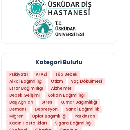
Kategori Bulutu
Psikiyatri
AFAZİ
Tüp Bebek
Alkol Bağımlılığı
Otizm
Saç Dökülmesi
Esrar Bağımlılığı
Alzheimer
Bebek Gelişimi
Kokain Bağımlılığı
Baş Ağrıları
Stres
Kumar Bağımlılığı
Libido Yüksekliği
Demans
Depresyon
Sanal Bağımlılık
Migren
Opiat Bağımlılığı
Parkinson
Kadın Hastalıkları
Sigara Bağımlılığı