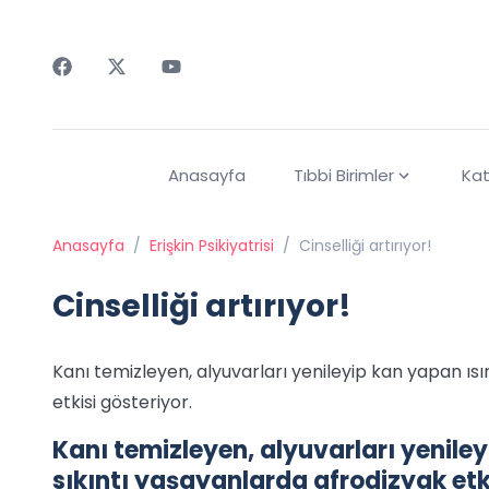
Faceebok
Twitter
Youtube
Anasayfa
Tıbbi Birimler
Kat
Anasayfa
/
Erişkin Psikiyatrisi
/
Cinselliği artırıyor!
Cinselliği artırıyor!
Kanı temizleyen, alyuvarları yenileyip kan yapan ıs
etkisi gösteriyor.
Kanı temizleyen, alyuvarları yenile
sıkıntı yaşayanlarda afrodizyak etki