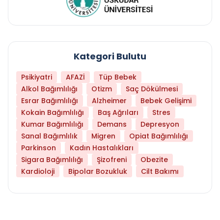
Kategori Bulutu
Psikiyatri
AFAZİ
Tüp Bebek
Alkol Bağımlılığı
Otizm
Saç Dökülmesi
Esrar Bağımlılığı
Alzheimer
Bebek Gelişimi
Kokain Bağımlılığı
Baş Ağrıları
Stres
Kumar Bağımlılığı
Demans
Depresyon
Sanal Bağımlılık
Migren
Opiat Bağımlılığı
Parkinson
Kadın Hastalıkları
Sigara Bağımlılığı
Şizofreni
Obezite
Kardioloji
Bipolar Bozukluk
Cilt Bakımı