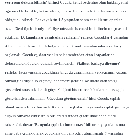
verirsem dokunabilirsin' bilinci
Cocuk, kendi bedenine olan hakimiyetini
öğrenmekle birlikte, hakim olduğu bu beden üzerinde kendisinin söz hakkı
olduğunu bilmeli. Ebeveynlerin 4-5 yaşından sonra çocuklarını öperken
bazen 'Seni öpebilir miyim?' diye müsaade istemesi bu bilincin oluşmasında
etkilidir.
'Dokunulması yasak olan yerlerim' refleksi
Cocuklar 4 yaşından
itibaren vücutlarının belli bölgelerine dokunulmasından rahatsız olmaya
başlamalı. Cocuk eş, dost ve akrabalar tarafından cinsel organlarına
dokunularak, öperek, vurarak sevilmemeli.
'Fiziksel baskıya direnme'
refleksi
Taciz yaşamış çocukların birçoğu çırpınmanın ve kaçmanın çözüm
olmadığını düşünüp kaçmayı denememişlerdir. Cocuklara olan sevgi
gösterileri sırasında kendi güçsüzlüğünü hissettirecek kadar orantısız güç
gösterisinden sakınmalı.
'Vücudum görünmemeli' hissi
Cocuk, çıplak
olarak ortada bırakılmamalı. Kendisini başkalarının yanında çıplak görmeye
alışkın olmazsa elbisesinin birileri tarafından çıkartılmasından ciddi
rahatsızlık duyar.
'Banyoda çıplak olunmaması' bilinci
4 yaşından sonra
anne baba çıplak olarak çocukla aynı banyoda bulunmamalı. 7 yaşından