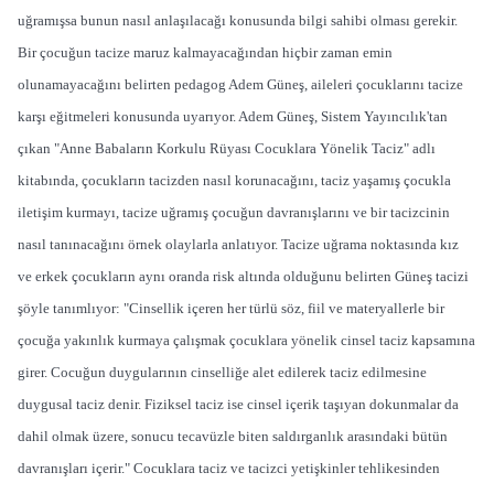
uğramışsa bunun nasıl anlaşılacağı konusunda bilgi sahibi olması gerekir.
Bir çocuğun tacize maruz kalmayacağından hiçbir zaman emin
olunamayacağını belirten pedagog Adem Güneş, aileleri çocuklarını tacize
karşı eğitmeleri konusunda uyarıyor. Adem Güneş, Sistem Yayıncılık'tan
çıkan "Anne Babaların Korkulu Rüyası Cocuklara Yönelik Taciz" adlı
kitabında, çocukların tacizden nasıl korunacağını, taciz yaşamış çocukla
iletişim kurmayı, tacize uğramış çocuğun davranışlarını ve bir tacizcinin
nasıl tanınacağını örnek olaylarla anlatıyor.
Tacize uğrama noktasında kız
ve erkek çocukların aynı oranda risk altında olduğunu belirten Güneş tacizi
şöyle tanımlıyor: "Cinsellik içeren her türlü söz, fiil ve materyallerle bir
çocuğa yakınlık kurmaya çalışmak çocuklara yönelik cinsel taciz kapsamına
girer. Cocuğun duygularının cinselliğe alet edilerek taciz edilmesine
duygusal taciz denir. Fiziksel taciz ise cinsel içerik taşıyan dokunmalar da
dahil olmak üzere, sonucu tecavüzle biten saldırganlık arasındaki bütün
davranışları içerir."
Cocuklara taciz ve tacizci yetişkinler tehlikesinden