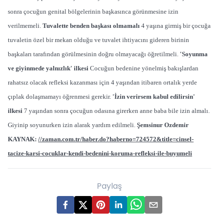
sonra çocuğun genital bölgelerinin başkasınca görünmesine izin
verilmemeli.
Tuvalette benden başkası olmamalı
4 yaşına girmiş bir çocuğa
tuvaletin özel bir mekan olduğu ve tuvalet ihtiyacını gideren birinin
başkaları tarafından görülmesinin doğru olmayacağı öğretilmeli.
'Soyunma
ve giyinmede yalnızlık' ilkesi
Cocuğun bedenine yönelmiş bakışlardan
rahatsız olacak refleksi kazanması için 4 yaşından itibaren ortalık yerde
çıplak dolaşmamayı öğrenmesi gerekir.
'İzin verirsem kabul edilirsin'
ilkesi
7 yaşından sonra çocuğun odasına girerken anne baba bile izin almalı.
Giyinip soyunurken izin alarak yardım edilmeli.
Şemsinur Ozdemir
KAYNAK:
//zaman.com.tr/haber.do?haberno=724572&title=cinsel-
tacize-karsi-cocuklar-kendi-bedenini-koruma-refleksi-ile-buyumeli
Paylaş