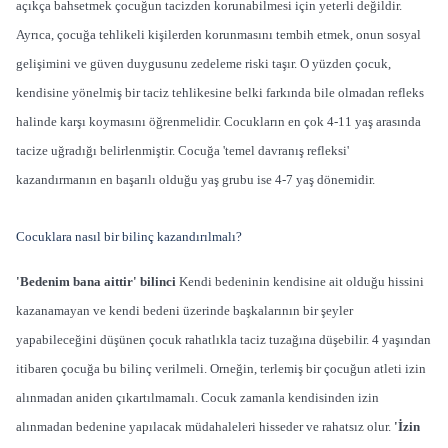
açıkça bahsetmek çocuğun tacizden korunabilmesi için yeterli değildir.
Ayrıca, çocuğa tehlikeli kişilerden korunmasını tembih etmek, onun sosyal
gelişimini ve güven duygusunu zedeleme riski taşır. O yüzden çocuk,
kendisine yönelmiş bir taciz tehlikesine belki farkında bile olmadan refleks
halinde karşı koymasını öğrenmelidir. Cocukların en çok 4-11 yaş arasında
tacize uğradığı belirlenmiştir. Cocuğa 'temel davranış refleksi'
kazandırmanın en başarılı olduğu yaş grubu ise 4-7 yaş dönemidir.
Cocuklara nasıl bir bilinç kazandırılmalı?
'Bedenim bana aittir' bilinci
Kendi bedeninin kendisine ait olduğu hissini
kazanamayan ve kendi bedeni üzerinde başkalarının bir şeyler
yapabileceğini düşünen çocuk rahatlıkla taciz tuzağına düşebilir. 4 yaşından
itibaren çocuğa bu bilinç verilmeli. Orneğin, terlemiş bir çocuğun atleti izin
alınmadan aniden çıkartılmamalı. Cocuk zamanla kendisinden izin
alınmadan bedenine yapılacak müdahaleleri hisseder ve rahatsız olur.
'İzin