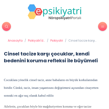
Anasayfa
/
Psikiyatri'de
/
Psikiyatri
/
Cinsel tacize karşı
Tedavi
çocuklar, kendi
Yöntemleri
bedenini koruma
refleksi ile büyümeli
Cinsel tacize karşı çocuklar, kendi
bedenini koruma refleksi ile büyümeli
Cocuklara yönelik cinsel taciz, anne babaların en büyük korkularından
biridir. Cünkü, taciz, insan yaşantısını değiştirmesi açısından cinayetten
sonraki en ağır suç olarak kabul edilir.
Ailelerin, çocukları böyle bir mağduriyetten koruma ve eğer tacize