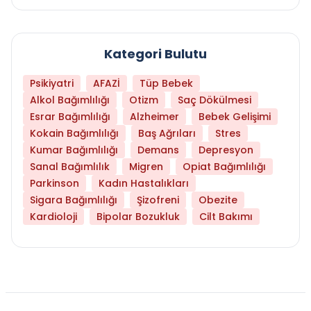
Kategori Bulutu
Psikiyatri
AFAZİ
Tüp Bebek
Alkol Bağımlılığı
Otizm
Saç Dökülmesi
Esrar Bağımlılığı
Alzheimer
Bebek Gelişimi
Kokain Bağımlılığı
Baş Ağrıları
Stres
Kumar Bağımlılığı
Demans
Depresyon
Sanal Bağımlılık
Migren
Opiat Bağımlılığı
Parkinson
Kadın Hastalıkları
Sigara Bağımlılığı
Şizofreni
Obezite
Kardioloji
Bipolar Bozukluk
Cilt Bakımı