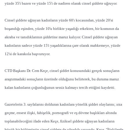
yüzde 35'i bazen ve yüzde 15'i de nadiren olarak cinsel şiddete uğruyor.
Cinsel şiddete uğrayan kadınların yüzde 60'ı kocasından, yüzde 20'si
boşandığı eşinden, yüzde 10'u birlikte yaşadığı erkekten, bir kısmının da
akraba ve tanıdıklarının şiddetine maruz kalıyor. Cinsel şiddete uğrayan
kadınların sadece yüzde 15'i yaşadıklarına çare olarak mahkemeye, yüzde
12'si de karakola başvuruyor.
CTD Başkanı Dr. Cem Keçe, cinsel şiddet konusundaki gerçek sonuçların
araştırmadaki sonuçların üzerinde olduğunu belirterek, bu duruma maruz
kalan kadınların çoğunluğunun sessiz kalmayı tercih ettiğini kaydetti.
Gazetelerin 3. sayfalarını dolduran kadınlara yönelik şiddet olaylarını; ırza
geçme, ensest ilişki, fahişelik, pornografi ve eş dövme başlıkları altında
toplanabileceğini ifade eden Keçe, fiziksel şiddete uğrayan kadınların
büyük bir bölümünün cinsel şiddete de uğradığı savundu. Keçe, "İlişkilerde