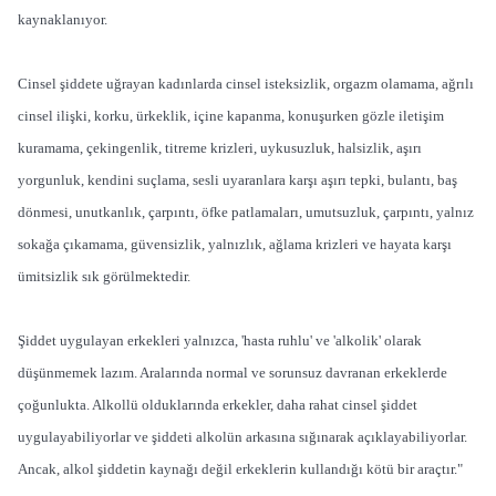
kaynaklanıyor.
Cinsel şiddete uğrayan kadınlarda cinsel isteksizlik, orgazm olamama, ağrılı
cinsel ilişki, korku, ürkeklik, içine kapanma, konuşurken gözle iletişim
kuramama, çekingenlik, titreme krizleri, uykusuzluk, halsizlik, aşırı
yorgunluk, kendini suçlama, sesli uyaranlara karşı aşırı tepki, bulantı, baş
dönmesi, unutkanlık, çarpıntı, öfke patlamaları, umutsuzluk, çarpıntı, yalnız
sokağa çıkamama, güvensizlik, yalnızlık, ağlama krizleri ve hayata karşı
ümitsizlik sık görülmektedir.
Şiddet uygulayan erkekleri yalnızca, 'hasta ruhlu' ve 'alkolik' olarak
düşünmemek lazım. Aralarında normal ve sorunsuz davranan erkeklerde
çoğunlukta. Alkollü olduklarında erkekler, daha rahat cinsel şiddet
uygulayabiliyorlar ve şiddeti alkolün arkasına sığınarak açıklayabiliyorlar.
Ancak, alkol şiddetin kaynağı değil erkeklerin kullandığı kötü bir araçtır."