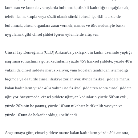
korkutan ve kıran davranışlarda bulunmak, sürekli kadınlığını aşağılamak,
telefonla, mektupla veya sözlü olarak sürekli cinsel içerikli tacizlerde
bulunmak, cinsel organlara zarar vermek, namus ve töre nedeniyle baskı
uygulamak gibi cinsel şiddet içeren eylemlerde artış var.
Cinsel Tıp Derneği'nin (CTD) Ankara'da yaklaşık bin kadın üzerinde yaptığı
araştırma sonuçlarına göre, kadınların yüzde 45'i fiziksel şiddete, yüzde 40'a
yakını da cinsel şiddete maruz kalıyor, yani kocaları tarafından istemediği
biçimde ya da türde cinsel ilişkiye zorlanıyor. Ayrıca fiziksel şiddete maruz
kalan kadınların yüzde 40'a yakını ise fiziksel şiddetten sonra cinsel şiddete
uğruyor. Araştırmada, cinsel şiddete uğrayan kadınların yüzde 60'nın evli,
yüzde 20'sinin boşanmış, yüzde 10'nun nikahsız birliktelik yaşayan ve
yüzde 10'nun da bekarlar olduğu belirlendi.
Araştırmaya göre, cinsel şiddete maruz kalan kadınların yüzde 50'i ara sıra,