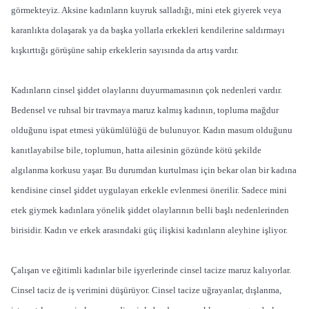
görmekteyiz. Aksine kadınların kuyruk salladığı, mini etek giyerek veya
karanlıkta dolaşarak ya da başka yollarla erkekleri kendilerine saldırmayı
kışkırttığı görüşüne sahip erkeklerin sayısında da artış vardır.
Kadınların cinsel şiddet olaylarını duyurmamasının çok nedenleri vardır.
Bedensel ve ruhsal bir travmaya maruz kalmış kadının, topluma mağdur
olduğunu ispat etmesi yükümlülüğü de bulunuyor. Kadın masum olduğunu
kanıtlayabilse bile, toplumun, hatta ailesinin gözünde kötü şekilde
algılanma korkusu yaşar. Bu durumdan kurtulması için bekar olan bir kadına
kendisine cinsel şiddet uygulayan erkekle evlenmesi önerilir. Sadece mini
etek giymek kadınlara yönelik şiddet olaylarının belli başlı nedenlerinden
birisidir. Kadın ve erkek arasındaki güç ilişkisi kadınların aleyhine işliyor.
Çalışan ve eğitimli kadınlar bile işyerlerinde cinsel tacize maruz kalıyorlar.
Cinsel taciz de iş verimini düşürüyor. Cinsel tacize uğrayanlar, dışlanma,