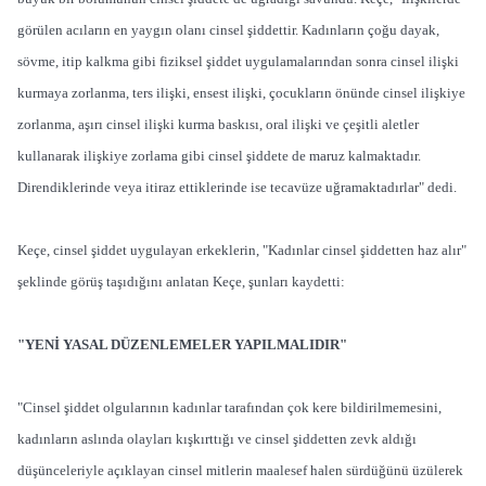
görülen acıların en yaygın olanı cinsel şiddettir. Kadınların çoğu dayak,
sövme, itip kalkma gibi fiziksel şiddet uygulamalarından sonra cinsel ilişki
kurmaya zorlanma, ters ilişki, ensest ilişki, çocukların önünde cinsel ilişkiye
zorlanma, aşırı cinsel ilişki kurma baskısı, oral ilişki ve çeşitli aletler
kullanarak ilişkiye zorlama gibi cinsel şiddete de maruz kalmaktadır.
Direndiklerinde veya itiraz ettiklerinde ise tecavüze uğramaktadırlar" dedi.
Keçe, cinsel şiddet uygulayan erkeklerin, "Kadınlar cinsel şiddetten haz alır"
şeklinde görüş taşıdığını anlatan Keçe, şunları kaydetti:
"YENİ YASAL DÜZENLEMELER YAPILMALIDIR"
"Cinsel şiddet olgularının kadınlar tarafından çok kere bildirilmemesini,
kadınların aslında olayları kışkırttığı ve cinsel şiddetten zevk aldığı
düşünceleriyle açıklayan cinsel mitlerin maalesef halen sürdüğünü üzülerek