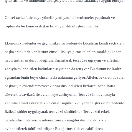
işten atılma ve mimlenme endişesiyle bu durumu saklamayı uygun buluyor.
Cinsel tacizi önlemeye yönelik yeni yasal düzenlemeler yapılmalı ve
toplumda bu konuya ilişkin bir duyarlılık oluşturulmalıdır.
Ekonomik nedenler ve geçim sıkıntısı nedeniyle kocaların kendi seçtikleri
başka erkeklerle karılarının cinsel ilişkiye girme talepleri sanıldığı kadar
nadir rastlanan durum değildir. Kaçırılarak tecavüze uğrayan ve ailesinin
zoruyla evlendirilen kadınların sayısında da artış var. Bu durum ise kadın
açısından ömür boyu cinsel taciz anlamına geliyor. Aileler, bekareti bozulan,
başkasıyla evlendiremeyeceklerini düşündükleri kızlarını zorla, hatta
döverek tecavüzcü ile evlenmeye zorluyorlar. Tecavüzün travmasıyla
kadınlar cinsel isteksizlik ve cinsel soğukluk duyarlar. Eşler ise bu nedenle
fiziksel şiddet uygulayarak tecavüzü sürdürürler. Tecavüzcü erkek
cezalandırılmak yerine ailenin zoruyla mağdur durumdaki kızla
evlendirilerek ödüllendiriliyor. Bu eğitimsizlik ve cahillikten