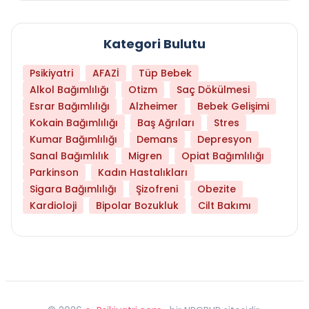
Kategori Bulutu
Psikiyatri
AFAZİ
Tüp Bebek
Alkol Bağımlılığı
Otizm
Saç Dökülmesi
Esrar Bağımlılığı
Alzheimer
Bebek Gelişimi
Kokain Bağımlılığı
Baş Ağrıları
Stres
Kumar Bağımlılığı
Demans
Depresyon
Sanal Bağımlılık
Migren
Opiat Bağımlılığı
Parkinson
Kadın Hastalıkları
Sigara Bağımlılığı
Şizofreni
Obezite
Kardioloji
Bipolar Bozukluk
Cilt Bakımı