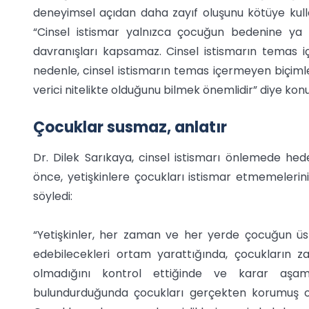
deneyimsel açıdan daha zayıf oluşunu kötüye kulla
“Cinsel istismar yalnızca çocuğun bedenine ya d
davranışları kapsamaz. Cinsel istismarın temas iç
nedenle, cinsel istismarın temas içermeyen biçimle
verici nitelikte olduğunu bilmek önemlidir” diye konu
Çocuklar susmaz, anlatır
Dr. Dilek Sarıkaya, cinsel istismarı önlemede hed
önce, yetişkinlere çocukları istismar etmemelerini
söyledi:
“Yetişkinler, her zaman ve her yerde çocuğun üstü
edebilecekleri ortam yarattığında, çocukların z
olmadığını kontrol ettiğinde ve karar aşam
bulundurduğunda çocukları gerçekten korumuş olur