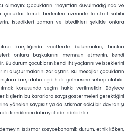
cı olmayın: Çocukların “hayır”ları duyulmadığında ve
a çocuklar kendi bedenleri üzerinde kontrol sahibi
lerin, istedikleri zaman ve istedikleri şekilde onlara
lma karşılığında vaatlerde bulunmaları, bunları
smeleri; onlara başkalarını memnun etmenin, kendi
Bu durum çocukların kendi ihtiyaçlarını ve isteklerini
rını oluşturmalarını zorlaştırır. Bu mesajlar çocukların
ışlara karşı daha açık hale gelmesine sebep olabilir.
lmak konusunda seçim hakkı verilmelidir. Böylece
ğer kişilerin bu kararlara saygı göstermeleri gerektiğini
ine yönelen saygısız ya da istismar edici bir davranışı
da kendilerini daha iyi ifade edebilirler.
emeyin: İstismar sosyoekonomik durum, etnik köken,