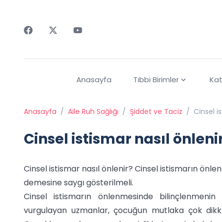
Faceebok
Twitter
Youtube
Anasayfa
Tıbbi Birimler
Kat
Anasayfa
/
Aile Ruh Sağlığı
/
Şiddet ve Taciz
/
Cinsel i
Cinsel istismar nasıl önleni
Cinsel istismar nasıl önlenir? Cinsel istismarın önl
demesine saygı gösterilmeli.
Cinsel istismarın önlenmesinde bilinçlenmenin 
vurgulayan uzmanlar, çocuğun mutlaka çok dikkatl