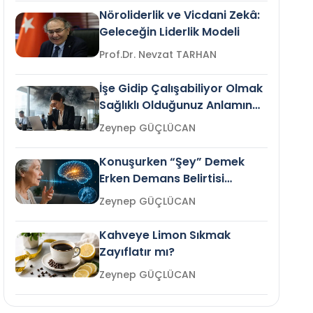
Nöroliderlik ve Vicdani Zekâ:
Geleceğin Liderlik Modeli
Prof.Dr. Nevzat TARHAN
İşe Gidip Çalışabiliyor Olmak
Sağlıklı Olduğunuz Anlamına
Gelir mi?
Zeynep GÜÇLÜCAN
Konuşurken “Şey” Demek
Erken Demans Belirtisi
Olabilir mi?
Zeynep GÜÇLÜCAN
Kahveye Limon Sıkmak
Zayıflatır mı?
Zeynep GÜÇLÜCAN