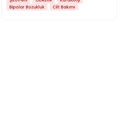
Şizofreni
Obezite
Kardioloji
Bipolar Bozukluk
Cilt Bakımı