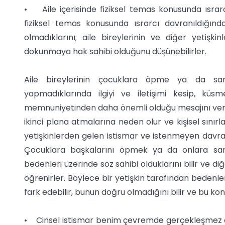
• Aile içerisinde fiziksel temas konusunda ısrar
fiziksel temas konusunda ısrarcı davranıldığınd
olmadıklarını; aile bireylerinin ve diğer yetişkin
dokunmaya hak sahibi olduğunu düşünebilirler.
Aile bireylerinin çocuklara öpme ya da sarı
yapmadıklarında ilgiyi ve iletişimi kesip, kü
memnuniyetinden daha önemli olduğu mesajını verir. 
ikinci plana atmalarına neden olur ve kişisel sınırla
yetişkinlerden gelen istismar ve istenmeyen davran
Çocuklara başkalarını öpmek ya da onlara sarı
bedenleri üzerinde söz sahibi olduklarını bilir ve di
öğrenirler. Böylece bir yetişkin tarafından bedenler
fark edebilir, bunun doğru olmadığını bilir ve bu konu
• Cinsel istismar benim çevremde gerçekleşmez d