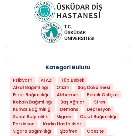
Kategori Bulutu
Psikiyatri
AFAZİ
Tüp Bebek
Alkol Bağımlılığı
Otizm
Saç Dökülmesi
Esrar Bağımlılığı
Alzheimer
Bebek Gelişimi
Kokain Bağımlılığı
Baş Ağrıları
Stres
Kumar Bağımlılığı
Demans
Depresyon
Sanal Bağımlılık
Migren
Opiat Bağımlılığı
Parkinson
Kadın Hastalıkları
Sigara Bağımlılığı
Şizofreni
Obezite