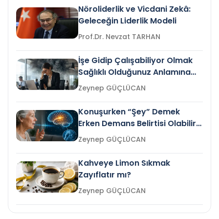
Nöroliderlik ve Vicdani Zekâ:
Geleceğin Liderlik Modeli
Prof.Dr. Nevzat TARHAN
İşe Gidip Çalışabiliyor Olmak
Sağlıklı Olduğunuz Anlamına
Gelir mi?
Zeynep GÜÇLÜCAN
Konuşurken “Şey” Demek
Erken Demans Belirtisi Olabilir
mi?
Zeynep GÜÇLÜCAN
Kahveye Limon Sıkmak
Zayıflatır mı?
Zeynep GÜÇLÜCAN