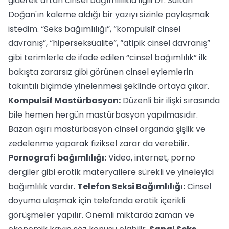
giderek artan cinsel bağımlılıkla ilgili Dr. Sultan
Doğan'ın kaleme aldığı bir yazıyı sizinle paylaşmak
istedim. “Seks bağımlılığı”, “kompulsif cinsel
davranış”, “hiperseksüalite”, “atipik cinsel davranış”
gibi terimlerle de ifade edilen “cinsel bağımlılık” ilk
bakışta zararsız gibi görünen cinsel eylemlerin
takıntılı biçimde yinelenmesi şeklinde ortaya çıkar.
Kompulsif Mastürbasyon:
Düzenli bir ilişki sırasında
bile hemen hergün mastürbasyon yapılmasıdır.
Bazan aşırı mastürbasyon cinsel organda şişlik ve
zedelenme yaparak fiziksel zarar da verebilir.
Pornografi bağımlılığı:
Video, internet, porno
dergiler gibi erotik materyallere sürekli ve yineleyici
bağımlılık vardır.
Telefon Seksi Bağımlılığı:
Cinsel
doyuma ulaşmak için telefonda erotik içerikli
görüşmeler yapılır. Önemli miktarda zaman ve