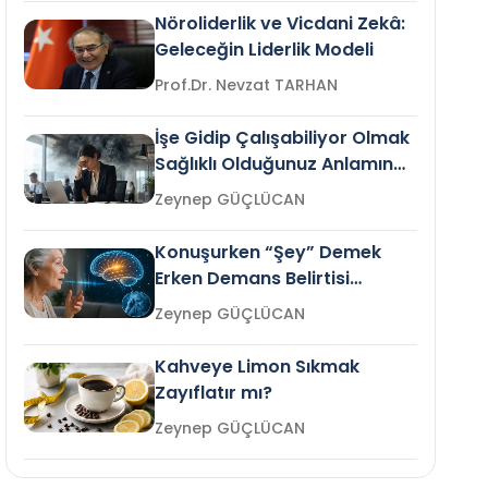
Nöroliderlik ve Vicdani Zekâ:
Geleceğin Liderlik Modeli
Prof.Dr. Nevzat TARHAN
İşe Gidip Çalışabiliyor Olmak
Sağlıklı Olduğunuz Anlamına
Gelir mi?
Zeynep GÜÇLÜCAN
Konuşurken “Şey” Demek
Erken Demans Belirtisi
Olabilir mi?
Zeynep GÜÇLÜCAN
Kahveye Limon Sıkmak
Zayıflatır mı?
Zeynep GÜÇLÜCAN