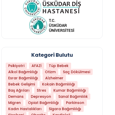
Kategori Bulutu
Psikiyatri
AFAZİ
Tüp Bebek
Alkol Bağımlılığı
Otizm
Saç Dökülmesi
Esrar Bağımlılığı
Alzheimer
Bebek Gelişimi
Kokain Bağımlılığı
Baş Ağrıları
Stres
Kumar Bağımlılığı
Daha Az Protein Tüketmek Yaşlanmayı Yava
Demans
Depresyon
Sanal Bağımlılık
Migren
Opiat Bağımlılığı
Parkinson
Kadın Hastalıkları
Sigara Bağımlılığı