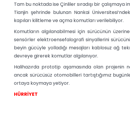
Tam bu noktada ise Çinliler sıradışı bir çalışmaya i
Tianjin şehrinde bulunan Nankai Üniversitesi‘ndeki
kapıları kilitleme ve açma komutları verilebiliyor.
Komutların algılanabilmesi için sürücünün üzerine y
sensörler elektroensefalografi sinyallerini sürüc
beyin gücüyle yolladığı mesajları kablosuz ağ tekno
devreye girerek komutlar algılanıyor.
Halihazırda prototip aşamasında olan projenin ne
ancak sürücüsüz otomobilleri tartıştığımız bugünler
ortaya koymaya yetiyor.
HÜRRİYET