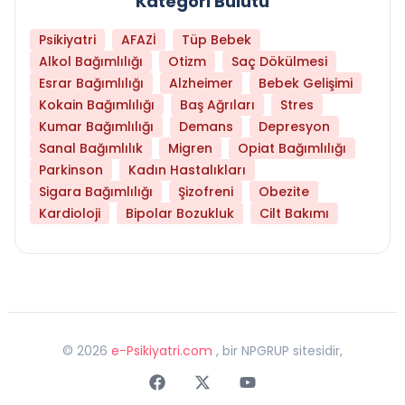
Kategori Bulutu
Psikiyatri
AFAZİ
Tüp Bebek
Alkol Bağımlılığı
Otizm
Saç Dökülmesi
Esrar Bağımlılığı
Alzheimer
Bebek Gelişimi
Kokain Bağımlılığı
Baş Ağrıları
Stres
Kumar Bağımlılığı
Demans
Depresyon
Sanal Bağımlılık
Migren
Opiat Bağımlılığı
Parkinson
Kadın Hastalıkları
Sigara Bağımlılığı
Şizofreni
Obezite
Kardioloji
Bipolar Bozukluk
Cilt Bakımı
©
2026
e-Psikiyatri.com
, bir NPGRUP sitesidir,
Faceebok
Twitter
Youtube