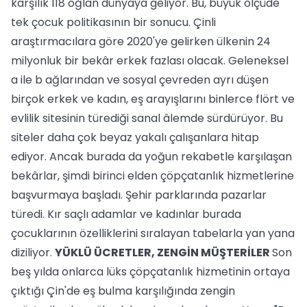
karşılık 118 oğlan dünyaya geliyor. Bu, büyük ölçüde
tek çocuk politikasının bir sonucu. Çinli
araştırmacılara göre 2020'ye gelirken ülkenin 24
milyonluk bir bekâr erkek fazlası olacak. Geleneksel
a ile b ağlarından ve sosyal çevreden ayrı düşen
birçok erkek ve kadın, eş arayışlarını binlerce flört ve
evlilik sitesinin türediği sanal âlemde sürdürüyor. Bu
siteler daha çok beyaz yakalı çalışanlara hitap
ediyor. Ancak burada da yoğun rekabetle karşılaşan
bekârlar, şimdi birinci elden çöpçatanlık hizmetlerine
başvurmaya başladı. Şehir parklarında pazarlar
türedi. Kır saçlı adamlar ve kadınlar burada
çocuklarının özelliklerini sıralayan tabelarla yan yana
diziliyor.
YÜKLÜ ÜCRETLER, ZENGİN MÜŞTERİLER
Son
beş yılda onlarca lüks çöpçatanlık hizmetinin ortaya
çıktığı Çin'de eş bulma karşılığında zengin