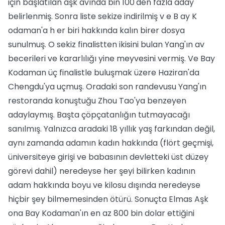
için başlatılan aşk avında bin 100'den fazla aday
belirlenmiş. Sonra liste sekize indirilmiş v e B ay K
odaman'a h er biri hakkında kalın birer dosya
sunulmuş. O sekiz finalistten ikisini bulan Yang'ın av
becerileri ve kararlılığı yine meyvesini vermiş. Ve Bay
Kodaman üç finalistle buluşmak üzere Haziran'da
Chengdu'ya uçmuş. Oradaki son randevusu Yang'ın
restoranda konuştuğu Zhou Tao'ya benzeyen
adaylaymış. Başta çöpçatanlığın tutmayacağı
sanılmış. Yalnızca aradaki 18 yıllık yaş farkından değil,
aynı zamanda adamın kadın hakkında (flört geçmişi,
üniversiteye girişi ve babasının devletteki üst düzey
görevi dahil) neredeyse her şeyi bilirken kadının
adam hakkında boyu ve kilosu dışında neredeyse
hiçbir şey bilmemesinden ötürü. Sonuçta Elmas Aşk
ona Bay Kodaman'ın en az 800 bin dolar ettiğini