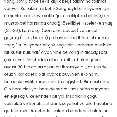
Yang, Joy City'de sekiz kişilik keşif takımına talimat
veriyor. Bu takım, şirketin Şanghaylı bir milyoner için
üç şehirde devreye soktuğu altı ekipten biri. Müşteri
müstakbel karısında aradığı özellikleri listelerken yaş
(22-26), ten rengi (porselen beyazı) ve cinsel
geçmiş (evet, bakire) gibi ayrıntıları ihmal etmemiş.
Yang, "Bu milyonerler çok seçicidir. Herkeste mutlaka
bir kusur bulurlar" diyor. Yine de Yang'ın alacağı ödül
çok büyük. Müşterinin nihai tercihini bulan gönül
avcısı, 30 bin doları aşkın bir ikramiye alıyor. Çin'de
otuz yıldır adeta patlayarak büyüyen ekonomi,
buradaki evlilik kurumunu da değiştirdi. Bir nesil önce
Çin hem cinsiyet hem de servet açısından dünyanın
en eşitlikçi ülkelerinden biriydi. İnsanların çoğu
yoksuldu ve konut, istihdam, seyahat ve aile hayatına
getirilen sıkı denetimler eşlerin birbirlerini bulmasını