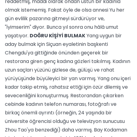
reddetmiş, maddi olarak ondan üstün bir kadınla
olmak istememiş. Fakat öyle de olsa annesi Yu her
gün evlilik pazarına gitmeyi sürdürüyor ve,
"İyimserim" diyor. Bunca yıl sonra onu hâlâ umut
yaşatıyor.
DOĞRU KİŞİYİ BULMAK
Yang uygun bir
aday bulmak için Siçuan eyaletinin başkenti
Chengdu'ya gittiğinde önünden geçerek bir
restorana giren genç kadına gözleri takılmış. Kadının
uzun saçları yüzünü gizlese de, gülüşü ve rahat
yürüyüşünde büyüleyici bir yan varmış. Yang onu içeri
kadar takip etmiş, rahatsız ettiği için özür dilemiş ve
sevecenliğini konuşturmuş. Restorandan çıkarken
cebinde kadının telefon numarası, fotoğrafı ve
birkaç önemli ayrıntı (örneğin, 24 yaşında bir
üniversite öğrencisi olduğu ve televizyon sunucusu
Zhou Tao'ya benzediği) daha varmış. Bay Kodaman