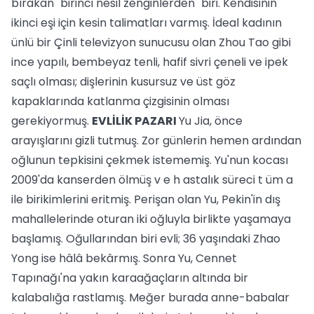
bırakan "birinci nesil zenginlerden" biri. Kendisinin
ikinci eşi için kesin talimatları varmış. İdeal kadının
ünlü bir Çinli televizyon sunucusu olan Zhou Tao gibi
ince yapılı, bembeyaz tenli, hafif sivri çeneli ve ipek
saçlı olması; dişlerinin kusursuz ve üst göz
kapaklarında katlanma çizgisinin olması
gerekiyormuş.
EVLİLİK PAZARI
Yu Jia, önce
arayışlarını gizli tutmuş. Zor günlerin hemen ardından
oğlunun tepkisini çekmek istememiş. Yu'nun kocası
2009'da kanserden ölmüş v e h astalık süreci t üm a
ile birikimlerini eritmiş. Perişan olan Yu, Pekin'in dış
mahallelerinde oturan iki oğluyla birlikte yaşamaya
başlamış. Oğullarından biri evli; 36 yaşındaki Zhao
Yong ise hâlâ bekârmış. Sonra Yu, Cennet
Tapınağı'na yakın karaağaçların altında bir
kalabalığa rastlamış. Meğer burada anne-babalar