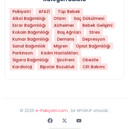
Psikiyatri
AFAZİ
Tüp Bebek
Alkol Bağımlılığı
Otizm
Saç Dökülmesi
Esrar Bağımlılığı
Alzheimer
Bebek Gelişimi
Kokain Bağımlılığı
Baş Ağrıları
Stres
Kumar Bağımlılığı
Demans
Depresyon
Sanal Bağımlılık
Migren
Opiat Bağımlılığı
Parkinson
Kadın Hastalıkları
Sigara Bağımlılığı
Şizofreni
Obezite
Kardioloji
Bipolar Bozukluk
Cilt Bakımı
©
2026
e-Psikiyatri.com
, bir NPGRUP sitesidir,
Faceebok
Twitter
Youtube