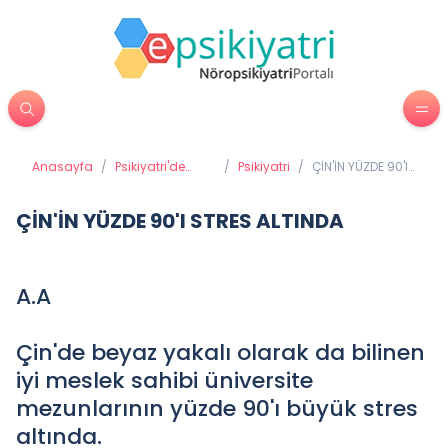
Anasayfa
/
Psikiyatri'de
/
Psikiyatri
/
ÇİN'İN YÜZDE 90'I
Tedavi
STRES ALTINDA
Yöntemleri
ÇİN'İN YÜZDE 90'I STRES ALTINDA
A.A
Çin'de beyaz yakalı olarak da bilinen
iyi meslek sahibi üniversite
mezunlarının yüzde 90'ı büyük stres
altında.