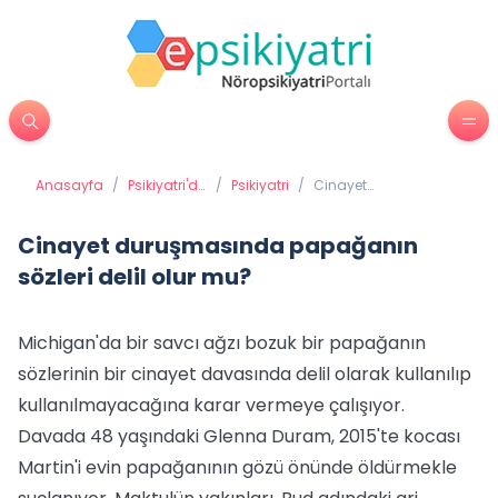
Anasayfa
/
Psikiyatri'de
/
Psikiyatri
/
Cinayet
Tedavi
duruşmasında
Yöntemleri
papağanın sözleri
delil olur mu?
Cinayet duruşmasında papağanın
sözleri delil olur mu?
Michigan'da bir savcı ağzı bozuk bir papağanın
sözlerinin bir cinayet davasında delil olarak kullanılıp
kullanılmayacağına karar vermeye çalışıyor.
Davada 48 yaşındaki Glenna Duram, 2015'te kocası
Martin'i evin papağanının gözü önünde öldürmekle