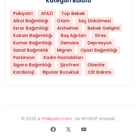
Kategori Bulutu
Psikiyatri
AFAZİ
Tüp Bebek
Alkol Bağımlılığı
Otizm
Saç Dökülmesi
Esrar Bağımlılığı
Alzheimer
Bebek Gelişimi
Kokain Bağımlılığı
Baş Ağrıları
Stres
Kumar Bağımlılığı
Demans
Depresyon
Sanal Bağımlılık
Migren
Opiat Bağımlılığı
Parkinson
Kadın Hastalıkları
Sigara Bağımlılığı
Şizofreni
Obezite
Kardioloji
Bipolar Bozukluk
Cilt Bakımı
©
2026
e-Psikiyatri.com
, bir NPGRUP sitesidir,
Faceebok
Twitter
Youtube