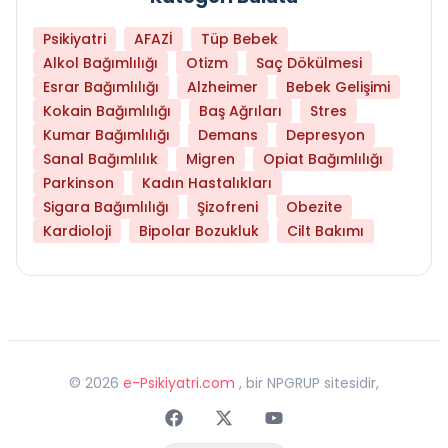
Psikiyatri
AFAZİ
Tüp Bebek
Alkol Bağımlılığı
Otizm
Saç Dökülmesi
Esrar Bağımlılığı
Alzheimer
Bebek Gelişimi
Kokain Bağımlılığı
Baş Ağrıları
Stres
Kumar Bağımlılığı
Demans
Depresyon
Sanal Bağımlılık
Migren
Opiat Bağımlılığı
Parkinson
Kadın Hastalıkları
Sigara Bağımlılığı
Şizofreni
Obezite
Kardioloji
Bipolar Bozukluk
Cilt Bakımı
©
2026
e-Psikiyatri.com
, bir NPGRUP sitesidir,
Faceebok
Twitter
Youtube