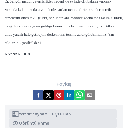
Dr. Şengör, maddi yetersizlikler nedeniyle evinde cilt bakımı yapmak
zorunda kalanlara da eczanelerde satılan nemlendirici kremleri tercih
etmelerini önererek, “(Bitki, her ilacın ana maddesi) dememek lazım. Çünkü,
hangi bitkinin neye iyi geldiği konusunda bilimsel bir veri yok. Bitkiyi
cilde yararlı hale getireyim derken, tam tersine zarar görebilirsiniz. Yan
etkileri oluşabilir” dedi.
KAYNAK: DHA
Paylaş
Yazar:
Zeynep GÜÇLÜCAN
Görüntülenme: