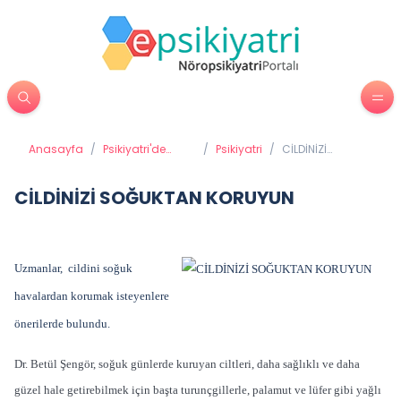
Anasayfa
/
Psikiyatri'de
/
Psikiyatri
/
CİLDİNİZİ
Tedavi
SOĞUKTAN
Yöntemleri
KORUYUN
CİLDİNİZİ SOĞUKTAN KORUYUN
Uzmanlar, cildini soğuk
havalardan korumak isteyenlere
önerilerde bulundu.
Dr. Betül Şengör, soğuk günlerde kuruyan ciltleri, daha sağlıklı ve daha
güzel hale getirebilmek için başta turunçgillerle, palamut ve lüfer gibi yağlı