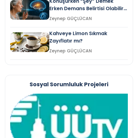
Konuşurken “Şey” Demek
Erken Demans Belirtisi Olabilir
mi?
Zeynep GÜÇLÜCAN
Kahveye Limon Sıkmak
Zayıflatır mı?
Zeynep GÜÇLÜCAN
Sosyal Sorumluluk Projeleri