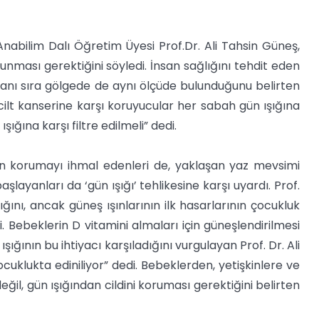
Anabilim Dalı Öğretim Üyesi Prof.Dr. Ali Tahsin Güneş,
unması gerektiğini söyledi. İnsan sağlığını tehdit eden
nın yanı sıra gölgede de aynı ölçüde bulunduğunu belirten
 cilt kanserine karşı koruyucular her sabah gün ışığına
şığına karşı filtre edilmeli” dedi.
ardan korumayı ihmal edenleri de, yaklaşan yaz mevsimi
ayanları da ‘gün ışığı’ tehlikesine karşı uyardı. Prof.
ığını, ancak güneş ışınlarının ilk hasarlarının çocukluk
i. Bebeklerin D vitamini almaları için güneşlendirilmesi
ığının bu ihtiyacı karşıladığını vurgulayan Prof. Dr. Ali
uklukta ediniliyor” dedi. Bebeklerden, yetişkinlere ve
il, gün ışığından cildini koruması gerektiğini belirten