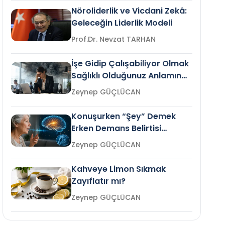
Nöroliderlik ve Vicdani Zekâ:
Geleceğin Liderlik Modeli
Prof.Dr. Nevzat TARHAN
İşe Gidip Çalışabiliyor Olmak
Sağlıklı Olduğunuz Anlamına
Gelir mi?
Zeynep GÜÇLÜCAN
Konuşurken “Şey” Demek
Erken Demans Belirtisi
Olabilir mi?
Zeynep GÜÇLÜCAN
Kahveye Limon Sıkmak
Zayıflatır mı?
Zeynep GÜÇLÜCAN