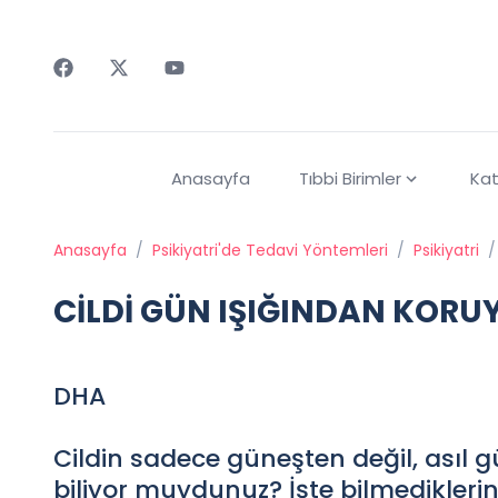
Faceebok
Twitter
Youtube
Anasayfa
Tıbbi Birimler
Kat
Anasayfa
/
Psikiyatri'de Tedavi Yöntemleri
/
Psikiyatri
/
CİLDİ GÜN IŞIĞINDAN KORU
DHA
Cildin sadece güneşten değil, asıl 
biliyor muydunuz? İşte bilmediklerini