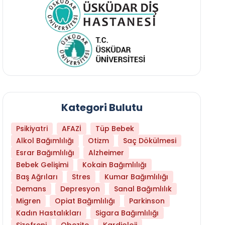
Kategori Bulutu
Psikiyatri
AFAZİ
Tüp Bebek
Alkol Bağımlılığı
Otizm
Saç Dökülmesi
Esrar Bağımlılığı
Alzheimer
Bebek Gelişimi
Kokain Bağımlılığı
Baş Ağrıları
Stres
Kumar Bağımlılığı
Daha Az Protein Tüketmek Yaşlanmayı Yava
Demans
Depresyon
Sanal Bağımlılık
Migren
Opiat Bağımlılığı
Parkinson
Kadın Hastalıkları
Sigara Bağımlılığı