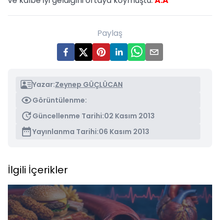
ve kalbe iyi geldiğini ortaya koymuştu.
A.A
Paylaş
Yazar:
Zeynep GÜÇLÜCAN
Görüntülenme:
Güncellenme Tarihi:
02 Kasım 2013
Yayınlanma Tarihi:
06 Kasım 2013
İlgili İçerikler