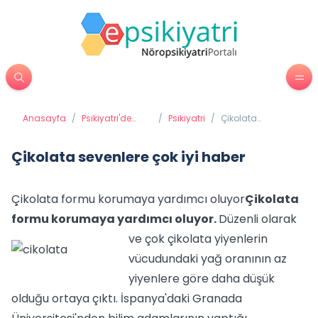
Anasayfa
/
Psikiyatri'de
/
Psikiyatri
/
Çikolata
Tedavi
sevenlere çok iyi
Yöntemleri
haber
Çikolata sevenlere çok iyi haber
Çikolata formu korumaya yardımcı oluyor
Çikolata
formu korumaya yardımcı oluyor.
Düzenli olarak
ve çok çikolata yiyenlerin
vücudundaki yağ oranının az
yiyenlere göre daha düşük
olduğu ortaya çıktı. İspanya'daki Granada