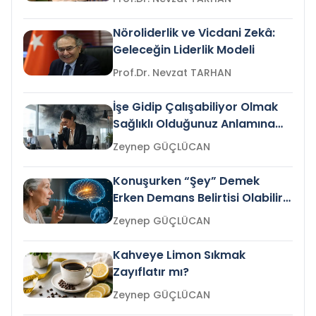
Nöroliderlik ve Vicdani Zekâ:
Geleceğin Liderlik Modeli
Prof.Dr. Nevzat TARHAN
İşe Gidip Çalışabiliyor Olmak
Sağlıklı Olduğunuz Anlamına
Gelir mi?
Zeynep GÜÇLÜCAN
Konuşurken “Şey” Demek
Erken Demans Belirtisi Olabilir
mi?
Zeynep GÜÇLÜCAN
Kahveye Limon Sıkmak
Zayıflatır mı?
Zeynep GÜÇLÜCAN