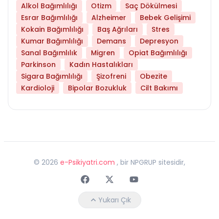
Alkol Bağımlılığı
Otizm
Saç Dökülmesi
Esrar Bağımlılığı
Alzheimer
Bebek Gelişimi
Kokain Bağımlılığı
Baş Ağrıları
Stres
Kumar Bağımlılığı
Demans
Depresyon
Sanal Bağımlılık
Migren
Opiat Bağımlılığı
Parkinson
Kadın Hastalıkları
Sigara Bağımlılığı
Şizofreni
Obezite
Kardioloji
Bipolar Bozukluk
Cilt Bakımı
©
2026
e-Psikiyatri.com
, bir NPGRUP sitesidir,
Faceebok
Twitter
Youtube
Yukarı Çık