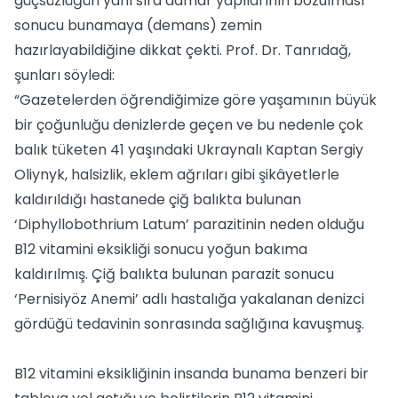
güçsüzlüğün yanı sıra damar yapılarının bozulması
sonucu bunamaya (demans) zemin
hazırlayabildiğine dikkat çekti. Prof. Dr. Tanrıdağ,
şunları söyledi:
“Gazetelerden öğrendiğimize göre yaşamının büyük
bir çoğunluğu denizlerde geçen ve bu nedenle çok
balık tüketen 41 yaşındaki Ukraynalı Kaptan Sergiy
Oliynyk, halsizlik, eklem ağrıları gibi şikâyetlerle
kaldırıldığı hastanede çiğ balıkta bulunan
‘Diphyllobothrium Latum’ parazitinin neden olduğu
B12 vitamini eksikliği sonucu yoğun bakıma
kaldırılmış. Çiğ balıkta bulunan parazit sonucu
‘Pernisiyöz Anemi’ adlı hastalığa yakalanan denizci
gördüğü tedavinin sonrasında sağlığına kavuşmuş.
B12 vitamini eksikliğinin insanda bunama benzeri bir