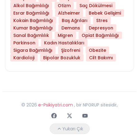
Alkol Bağımlılığı
Otizm
Saç Dökülmesi
Esrar Bağımlılığı
Alzheimer
Bebek Gelişimi
Kokain Bağımlılığı
Baş Ağrıları
Stres
Kumar Bağımlılığı
Demans
Depresyon
Sanal Bağımlılık
Migren
Opiat Bağımlılığı
Parkinson
Kadın Hastalıkları
Sigara Bağımlılığı
Şizofreni
Obezite
Kardioloji
Bipolar Bozukluk
Cilt Bakımı
©
2026
e-Psikiyatri.com
, bir NPGRUP sitesidir,
Faceebok
Twitter
Youtube
Yukarı Çık