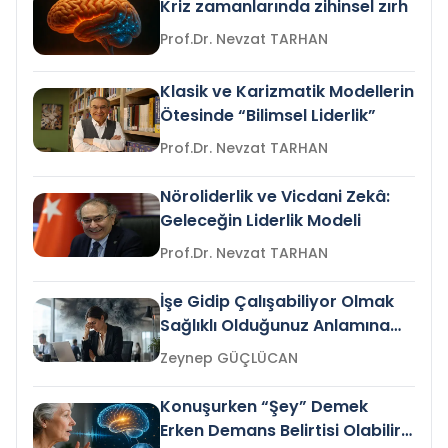
Kriz zamanlarında zihinsel zırh
Prof.Dr. Nevzat TARHAN
Klasik ve Karizmatik Modellerin
Ötesinde “Bilimsel Liderlik”
Prof.Dr. Nevzat TARHAN
Nöroliderlik ve Vicdani Zekâ:
Geleceğin Liderlik Modeli
Prof.Dr. Nevzat TARHAN
İşe Gidip Çalışabiliyor Olmak
Sağlıklı Olduğunuz Anlamına
Gelir mi?
Zeynep GÜÇLÜCAN
Konuşurken “Şey” Demek
Erken Demans Belirtisi Olabilir