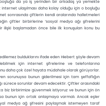
. O boşluğa da ya iş yerinden bir arkadaş ya yemekte
ak internet ulaşılması daha kolay olduğu için o boşluğu
rnet sonrasında çiftlerin kendi aralarında halletmeleri
n çiftler birbirlerine ‘sosyal medya ağı şifrelerini
ir ilişki başlamadan önce bile ilk konuşulan konu bu
l edilemez bulduklarını ifade eden Hiebert şöyle devam
debilmek için internet şifrelerine ve telefonlarına
bunu daha çok özel hayata müdahale olarak görüyorlar.
üven sorunuysa bunun giderilmesi için tam şeffaflığın
ı sürece sorunlar devam edecektir. Çiftler arasındaki
fta biz birbirimize güvenmek istiyoruz ve bunun için ön
yorsa bunun için ortak anlaşmaya varmalı. Ancak eşler
osyal medya ağ şifresini paylaşmak istemeyen taraf