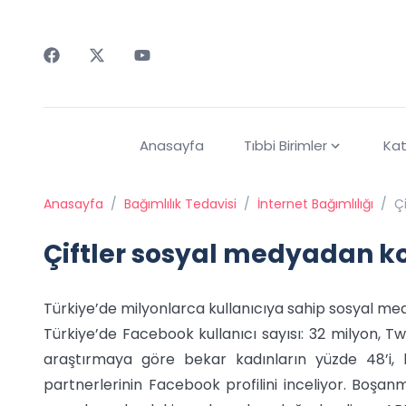
Faceebok
Twitter
Youtube
Anasayfa
Tıbbi Birimler
Kat
Anasayfa
/
Bağımlılık Tedavisi
/
İnternet Bağımlılığı
/
Ç
Çiftler sosyal medyadan k
Türkiye’de milyonlarca kullanıcıya sahip sosyal medy
Türkiye’de Facebook kullanıcı sayısı: 32 milyon, Twi
araştırmaya göre bekar kadınların yüzde 48’i, 
partnerlerinin Facebook profilini inceliyor. Boş