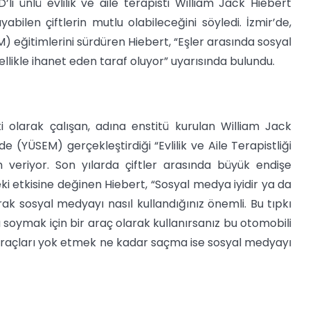
i ünlü evlilik ve aile terapisti William Jack Hiebert
abilen çiftlerin mutlu olabileceğini söyledi. İzmir’de,
) eğitimlerini sürdüren Hiebert, “Eşler arasında sosyal
likle ihanet eden taraf oluyor” uyarısında bulundu.
i olarak çalışan, adına enstitü kurulan William Jack
e (YÜSEM) gerçekleştirdiği “Evlilik ve Aile Terapistliği
im veriyor. Son yılarda çiftler arasında büyük endişe
ki etkisine değinen Hiebert, “Sosyal medya iyidir ya da
ak sosyal medyayı nasıl kullandığınız önemli. Bu tıpkı
oymak için bir araç olarak kullanırsanız bu otomobili
 araçları yok etmek ne kadar saçma ise sosyal medyayı