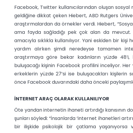
Facebook, Twitter kullanıcılarından oluşan sosyal 
geldiğine dikkat çeken Hiebert, ABD Rutgers Ünivers
araştırmalardan da örnekler verdi. Hiebert, “Sosy
ama fayda sağladığı pek çok alan da mevcut. Pe
amacıyla sıklıkla kullanılıyor. Yani eskiden bir kişi
yardım alırken şimdi neredeyse tamamen inter
araştırmaya göre bekar kadınların yüzde 48’i, 
buluşacağı kişinin Facebook profilini inceliyor. H
erkeklerin yüzde 27’si ise buluşacakları kişilerin
önce Facebook duvarındaki daha önceki paylaşımları
İNTERNET ARAÇ OLARAK KULLANILIYOR
Öte yandan internetin ihaneti artırdığı kanısının do
şunları söyledi: “İnsanlarda ‘internet ihanetleri artı
bir ilişkide psikolojik bir çatlama yaşanıyor