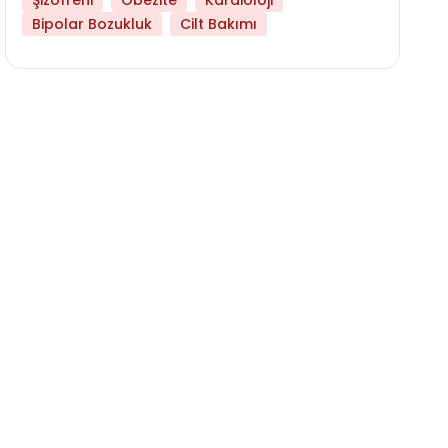
Şizofreni
Obezite
Kardioloji
Bipolar Bozukluk
Cilt Bakımı
Daha Az Protein Tüketmek Yaşlanmayı Yava