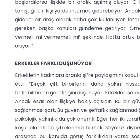
başlardılarsa ilişkide bir aralık açılmış oluyor
tanıştığı bir kişi ya da internet giderebiliyor. Anc
giderici bir araç olarak daha çok kullanılıyor. İnte
gereken başka konuları gündeme getiriyor. Örneği
vermeli mi vermemeli mi’ şeklinde. Hatta artık b
oluyor.”
ERKEKLER FARKLI DÜŞÜNÜYOR
Erkeklerin kadınlara oranla şifre paylaşımını kabu
etti: “Birçok çift birbirlerini daha yakın hisse
bakabilmeleri gerektiğini düşünüyor. Erkekler ise 
Ancak esas olan ilişkiye bakış açısıdır. Bu bir g
sağlanması şart. Bu güven ve şeffaflık sağlanmadığ
psikolojik yakınlık da çok önemli. Eğer her iki tara
koşul olarak da şifrelerimizi bilmek istiyoruz di
arasında bu konuda görüş farklılıkları varsa s