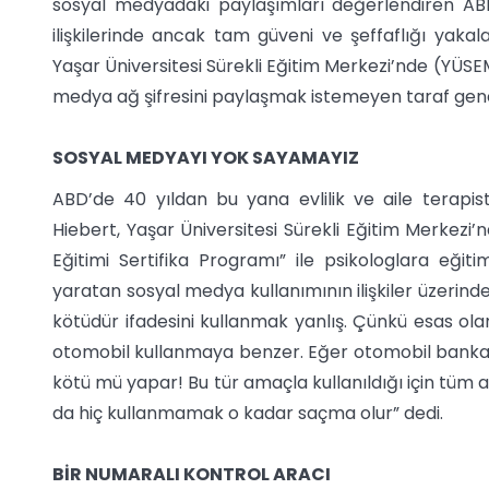
sosyal medyadaki paylaşımları değerlendiren ABD’l
ilişkilerinde ancak tam güveni ve şeffaflığı yakalay
Yaşar Üniversitesi Sürekli Eğitim Merkezi’nde (YÜSEM
medya ağ şifresini paylaşmak istemeyen taraf genel
SOSYAL MEDYAYI YOK SAYAMAYIZ
ABD’de 40 yıldan bu yana evlilik ve aile terapist
Hiebert, Yaşar Üniversitesi Sürekli Eğitim Merkezi’nd
Eğitimi Sertifika Programı” ile psikologlara eğit
yaratan sosyal medya kullanımının ilişkiler üzerinde
kötüdür ifadesini kullanmak yanlış. Çünkü esas olar
otomobil kullanmaya benzer. Eğer otomobil banka s
kötü mü yapar! Bu tür amaçla kullanıldığı için tüm
da hiç kullanmamak o kadar saçma olur” dedi.
BİR NUMARALI KONTROL ARACI