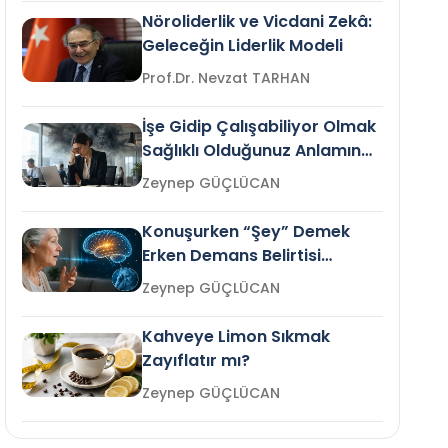
Nöroliderlik ve Vicdani Zekâ:
Geleceğin Liderlik Modeli
Prof.Dr. Nevzat TARHAN
İşe Gidip Çalışabiliyor Olmak
Sağlıklı Olduğunuz Anlamına
Gelir mi?
Zeynep GÜÇLÜCAN
Konuşurken “Şey” Demek
Erken Demans Belirtisi
Olabilir mi?
Zeynep GÜÇLÜCAN
Kahveye Limon Sıkmak
Zayıflatır mı?
Zeynep GÜÇLÜCAN