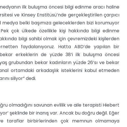
medyanın ilk buluşma öncesi bilgi edinme aracı haline
itesi ve Kinsey Enstitüsü’nde gerçekleştirilen çarpıcı
al medya belki başımıza geleceklerden bizi korumuyor
k çok ülkede özellikle kişi hakkında bilgi edinme
 hakkında bilgi sahibi olmak için çevremizdeki kişilerden
netten faydalanıyoruz. Hatta ABD’de yapılan bir
bekar erkeklerin de yüzde 38’i ilk buluşma öncesi
er yaş grubundan bekar kadınların yüzde 26’sı ve bekar
 sanal ortamdaki arkadaşlık isteklerini kabul etmeden
nı siliyor” dedi.
ğru olmadığını savunan evlilik ve aile terapisti Hiebert
rıyor’ şeklinde bir inanış var. Ancak bu doğru değil. Eğer
sa ve taraflar birbirlerinden çok memnun olmamaya