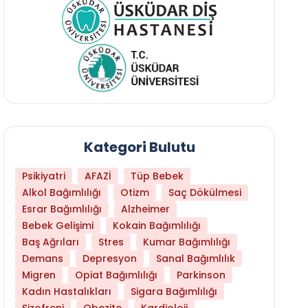
Kategori Bulutu
Psikiyatri
AFAZİ
Tüp Bebek
Alkol Bağımlılığı
Otizm
Saç Dökülmesi
Esrar Bağımlılığı
Alzheimer
Bebek Gelişimi
Kokain Bağımlılığı
Baş Ağrıları
Stres
Kumar Bağımlılığı
Daha Az Protein Tüketmek Yaşlanmayı Yava
Demans
Depresyon
Sanal Bağımlılık
Migren
Opiat Bağımlılığı
Parkinson
Kadın Hastalıkları
Sigara Bağımlılığı