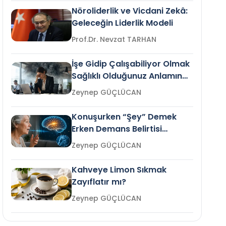
Nöroliderlik ve Vicdani Zekâ:
Geleceğin Liderlik Modeli
Prof.Dr. Nevzat TARHAN
İşe Gidip Çalışabiliyor Olmak
Sağlıklı Olduğunuz Anlamına
Gelir mi?
Zeynep GÜÇLÜCAN
Konuşurken “Şey” Demek
Erken Demans Belirtisi
Olabilir mi?
Zeynep GÜÇLÜCAN
Kahveye Limon Sıkmak
Zayıflatır mı?
Zeynep GÜÇLÜCAN