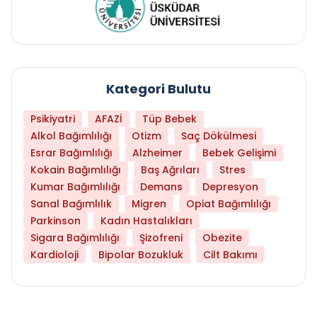
Kategori Bulutu
Psikiyatri
AFAZİ
Tüp Bebek
Alkol Bağımlılığı
Otizm
Saç Dökülmesi
Esrar Bağımlılığı
Alzheimer
Bebek Gelişimi
Kokain Bağımlılığı
Baş Ağrıları
Stres
Kumar Bağımlılığı
Demans
Depresyon
Sanal Bağımlılık
Migren
Opiat Bağımlılığı
Parkinson
Kadın Hastalıkları
Sigara Bağımlılığı
Şizofreni
Obezite
Kardioloji
Bipolar Bozukluk
Cilt Bakımı