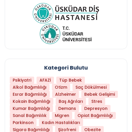
Kategori Bulutu
Psikiyatri
AFAZİ
Tüp Bebek
Alkol Bağımlılığı
Otizm
Saç Dökülmesi
Esrar Bağımlılığı
Alzheimer
Bebek Gelişimi
Kokain Bağımlılığı
Baş Ağrıları
Stres
Kumar Bağımlılığı
Demans
Depresyon
Sanal Bağımlılık
Migren
Opiat Bağımlılığı
Parkinson
Kadın Hastalıkları
Sigara Bağımlılığı
Şizofreni
Obezite