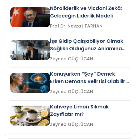
Nöroliderlik ve Vicdani Zekâ:
Geleceğin Liderlik Modeli
Prof.Dr. Nevzat TARHAN
İşe Gidip Çalışabiliyor Olmak
Sağlıklı Olduğunuz Anlamına
Gelir mi?
Zeynep GÜÇLÜCAN
Konuşurken “Şey” Demek
Erken Demans Belirtisi Olabilir
mi?
Zeynep GÜÇLÜCAN
Kahveye Limon Sıkmak
Zayıflatır mı?
Zeynep GÜÇLÜCAN