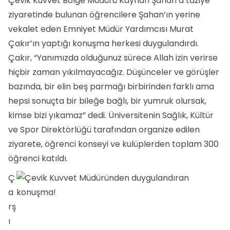
Çevik Kuvvet Bölge Müdürü Kayhan Şahan’a taziye
ziyaretinde bulunan öğrencilere Şahan’ın yerine
vekalet eden Emniyet Müdür Yardımcısı Murat
Çakır’ın yaptığı konuşma herkesi duygulandırdı.
Çakır, “Yanımızda olduğunuz sürece Allah izin verirse
hiçbir zaman yıkılmayacağız. Düşünceler ve görüşler
bazında, bir elin beş parmağı birbirinden farklı ama
hepsi sonuçta bir bileğe bağlı, bir yumruk olursak,
kimse bizi yıkamaz” dedi. Üniversitenin Sağlık, Kültür
ve Spor Direktörlüğü tarafından organize edilen
ziyarete, öğrenci konseyi ve kulüplerden toplam 300
öğrenci katıldı.
Ç
a
rş
ı