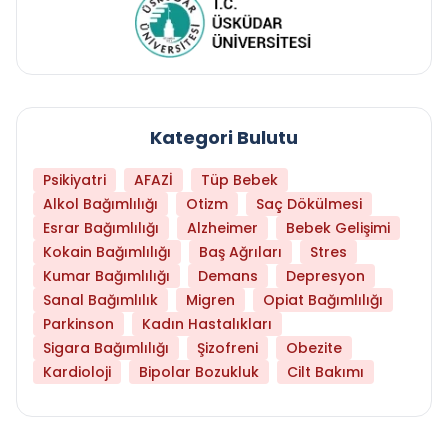
Kategori Bulutu
Psikiyatri
AFAZİ
Tüp Bebek
Alkol Bağımlılığı
Otizm
Saç Dökülmesi
Esrar Bağımlılığı
Alzheimer
Bebek Gelişimi
Kokain Bağımlılığı
Baş Ağrıları
Stres
Kumar Bağımlılığı
Demans
Depresyon
Sanal Bağımlılık
Migren
Opiat Bağımlılığı
Parkinson
Kadın Hastalıkları
Sigara Bağımlılığı
Şizofreni
Obezite
Kardioloji
Bipolar Bozukluk
Cilt Bakımı