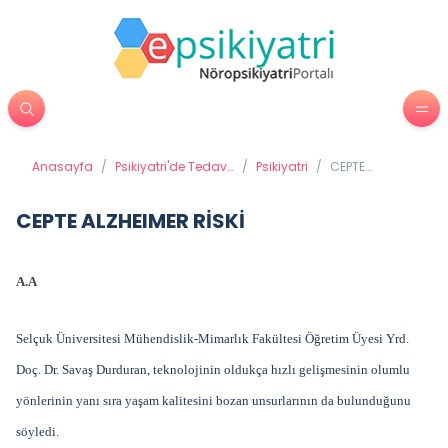
Anasayfa
/
Psikiyatri'de Tedavi
/
Psikiyatri
/
CEPTE
Yöntemleri
ALZHEIMER
RİSKİ
CEPTE ALZHEIMER RİSKİ
A.A
Selçuk Üniversitesi Mühendislik-Mimarlık Fakültesi Öğretim Üyesi Yrd.
Doç. Dr. Savaş Durduran, teknolojinin oldukça hızlı gelişmesinin olumlu
yönlerinin yanı sıra yaşam kalitesini bozan unsurlarının da bulunduğunu
söyledi.