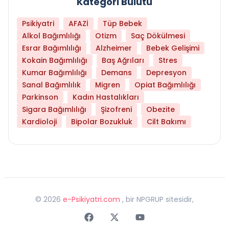
Kategori Bulutu
Psikiyatri
AFAZİ
Tüp Bebek
Alkol Bağımlılığı
Otizm
Saç Dökülmesi
Esrar Bağımlılığı
Alzheimer
Bebek Gelişimi
Kokain Bağımlılığı
Baş Ağrıları
Stres
Kumar Bağımlılığı
Demans
Depresyon
Sanal Bağımlılık
Migren
Opiat Bağımlılığı
Parkinson
Kadın Hastalıkları
Sigara Bağımlılığı
Şizofreni
Obezite
Kardioloji
Bipolar Bozukluk
Cilt Bakımı
©
2026
e-Psikiyatri.com
, bir NPGRUP sitesidir,
Faceebok
Twitter
Youtube