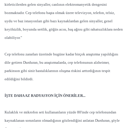
kirleticilerden gelen sinyaller, canlının elektromanyetik dengesini
bozmaktadır. Cep telefonu başta olmak üzere televizyon, telefon, telsiz,
uydu ve baz istasyonları gibi bazı kaynaklardan gelen sinyaller, genel
keyifsizlik, boyunda sertlik, göğüs acısı, baş ağrısı gibi rahatsızlıklara neden
olabiliyor."
Cep telefonu zararları üzerinde bugüne kadar birçok araştırma yapıldığını
dile getiren Durduran, bu araştırmalarda, cep telefonunun alzheimer,
parkinson gibi sinir hastalıklarının oluşma riskini arttırdığının tespit
edildiğini bildirdi.
İŞTE DAHA AZ RADYASYON İÇİN ÖNERİLER...
Kulaklık ve mikrofon seti kullananların yüzde 80'inde cep telefonundan
kaynaklanan sorunların olmadığının gözlendiğini anlatan Durduran, şöyle