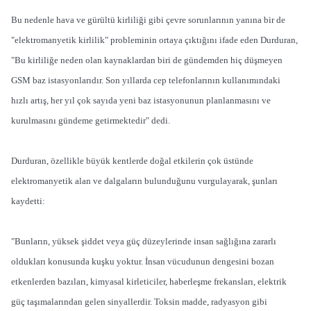
Bu nedenle hava ve gürültü kirliliği gibi çevre sorunlarının yanına bir de
"elektromanyetik kirlilik" probleminin ortaya çıktığını ifade eden Durduran,
"Bu kirliliğe neden olan kaynaklardan biri de gündemden hiç düşmeyen
GSM baz istasyonlarıdır. Son yıllarda cep telefonlarının kullanımındaki
hızlı artış, her yıl çok sayıda yeni baz istasyonunun planlanmasını ve
kurulmasını gündeme getirmektedir" dedi.
Durduran, özellikle büyük kentlerde doğal etkilerin çok üstünde
elektromanyetik alan ve dalgaların bulunduğunu vurgulayarak, şunları
kaydetti:
"Bunların, yüksek şiddet veya güç düzeylerinde insan sağlığına zararlı
oldukları konusunda kuşku yoktur. İnsan vücudunun dengesini bozan
etkenlerden bazıları, kimyasal kirleticiler, haberleşme frekansları, elektrik
güç taşımalarından gelen sinyallerdir. Toksin madde, radyasyon gibi