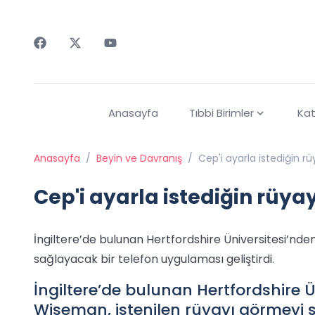
Faceebok
Twitter
Youtube
Anasayfa
Tıbbi Birimler
Kat
Anasayfa
/
Beyin ve Davranış
/
Cep'i ayarla istediğin rü
Cep'i ayarla istediğin rüyay
İngiltere’de bulunan Hertfordshire Üniversitesi’nd
sağlayacak bir telefon uygulaması geliştirdi.
İngiltere’de bulunan Hertfordshire Ü
Wiseman, istenilen rüyayı görmeyi 