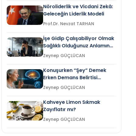
Nöroliderlik ve Vicdani Zekâ:
Geleceğin Liderlik Modeli
Prof.Dr. Nevzat TARHAN
İşe Gidip Çalışabiliyor Olmak
Sağlıklı Olduğunuz Anlamına
Gelir mi?
Zeynep GÜÇLÜCAN
Konuşurken “Şey” Demek
Erken Demans Belirtisi
Olabilir mi?
Zeynep GÜÇLÜCAN
Kahveye Limon Sıkmak
Zayıflatır mı?
Zeynep GÜÇLÜCAN