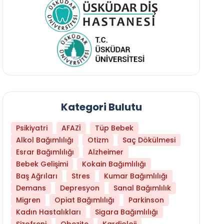
Kategori Bulutu
Psikiyatri
AFAZİ
Tüp Bebek
Alkol Bağımlılığı
Otizm
Saç Dökülmesi
Esrar Bağımlılığı
Alzheimer
Bebek Gelişimi
Kokain Bağımlılığı
Baş Ağrıları
Stres
Kumar Bağımlılığı
Daha Az Protein Tüketmek Yaşlanmayı Yava
Demans
Depresyon
Sanal Bağımlılık
Migren
Opiat Bağımlılığı
Parkinson
Kadın Hastalıkları
Sigara Bağımlılığı