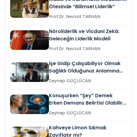
Ötesinde “Bilimsel Liderlik”
Prof.Dr. Nevzat TARHAN
Nöroliderlik ve Vicdani Zekâ:
Geleceğin Liderlik Modeli
Prof.Dr. Nevzat TARHAN
İşe Gidip Çalışabiliyor Olmak
Sağlıklı Olduğunuz Anlamına
Gelir mi?
Zeynep GÜÇLÜCAN
Konuşurken “Şey” Demek
Erken Demans Belirtisi Olabilir
mi?
Zeynep GÜÇLÜCAN
Kahveye Limon Sıkmak
Zayıflatır mı?