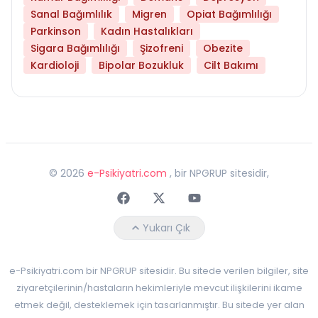
Sanal Bağımlılık
Migren
Opiat Bağımlılığı
Parkinson
Kadın Hastalıkları
Sigara Bağımlılığı
Şizofreni
Obezite
Kardioloji
Bipolar Bozukluk
Cilt Bakımı
©
2026
e-Psikiyatri.com
, bir NPGRUP sitesidir,
Faceebok
Twitter
Youtube
Yukarı Çık
e-Psikiyatri.com bir NPGRUP sitesidir. Bu sitede verilen bilgiler, site
ziyaretçilerinin/hastaların hekimleriyle mevcut ilişkilerini ikame
etmek değil, desteklemek için tasarlanmıştır. Bu sitede yer alan