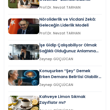
Prof.Dr. Nevzat TARHAN
Nöroliderlik ve Vicdani Zekâ:
Geleceğin Liderlik Modeli
Prof.Dr. Nevzat TARHAN
İşe Gidip Çalışabiliyor Olmak
Sağlıklı Olduğunuz Anlamına
Gelir mi?
Zeynep GÜÇLÜCAN
Konuşurken “Şey” Demek
Erken Demans Belirtisi Olabilir
mi?
Zeynep GÜÇLÜCAN
Kahveye Limon Sıkmak
Zayıflatır mı?