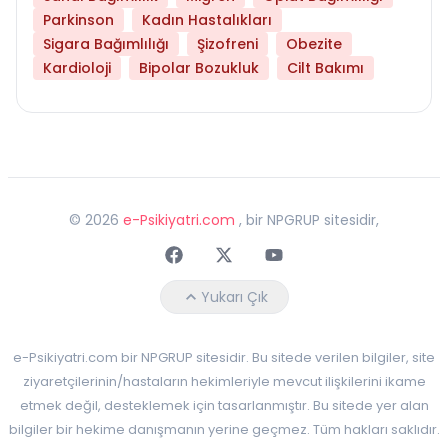
Parkinson
Kadın Hastalıkları
Sigara Bağımlılığı
Şizofreni
Obezite
Kardioloji
Bipolar Bozukluk
Cilt Bakımı
©
2026
e-Psikiyatri.com
, bir NPGRUP sitesidir,
Faceebok
Twitter
Youtube
Yukarı Çık
e-Psikiyatri.com bir NPGRUP sitesidir. Bu sitede verilen bilgiler, site
ziyaretçilerinin/hastaların hekimleriyle mevcut ilişkilerini ikame
etmek değil, desteklemek için tasarlanmıştır. Bu sitede yer alan
bilgiler bir hekime danışmanın yerine geçmez. Tüm hakları saklıdır.