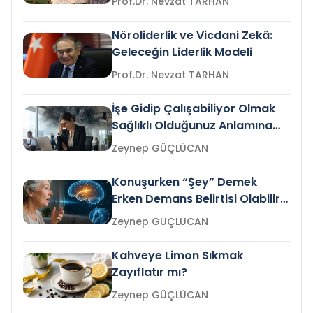
Prof.Dr. Nevzat TARHAN
Nöroliderlik ve Vicdani Zekâ:
Geleceğin Liderlik Modeli
Prof.Dr. Nevzat TARHAN
İşe Gidip Çalışabiliyor Olmak
Sağlıklı Olduğunuz Anlamına
Gelir mi?
Zeynep GÜÇLÜCAN
Konuşurken “Şey” Demek
Erken Demans Belirtisi Olabilir
mi?
Zeynep GÜÇLÜCAN
Kahveye Limon Sıkmak
Zayıflatır mı?
Zeynep GÜÇLÜCAN