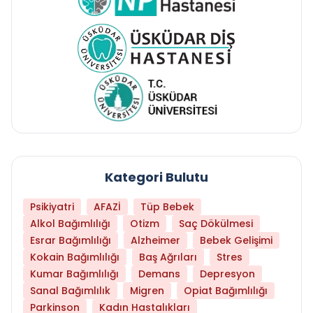
Kategori Bulutu
Psikiyatri
AFAZİ
Tüp Bebek
Alkol Bağımlılığı
Otizm
Saç Dökülmesi
Esrar Bağımlılığı
Alzheimer
Bebek Gelişimi
Kokain Bağımlılığı
Baş Ağrıları
Stres
Kumar Bağımlılığı
Demans
Depresyon
Sanal Bağımlılık
Migren
Opiat Bağımlılığı
Parkinson
Kadın Hastalıkları