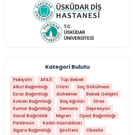
Kategori Bulutu
Psikiyatri
AFAZİ
Tüp Bebek
Alkol Bağımlılığı
Otizm
Saç Dökülmesi
Esrar Bağımlılığı
Alzheimer
Bebek Gelişimi
Kokain Bağımlılığı
Baş Ağrıları
Stres
Kumar Bağımlılığı
Demans
Depresyon
Sanal Bağımlılık
Migren
Opiat Bağımlılığı
Parkinson
Kadın Hastalıkları
Sigara Bağımlılığı
Şizofreni
Obezite