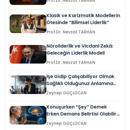
Prof.Dr. Nevzat TARHAN
Klasik ve Karizmatik Modellerin
Ötesinde “Bilimsel Liderlik”
Prof.Dr. Nevzat TARHAN
Nöroliderlik ve Vicdani Zekâ:
Geleceğin Liderlik Modeli
Prof.Dr. Nevzat TARHAN
İşe Gidip Çalışabiliyor Olmak
Sağlıklı Olduğunuz Anlamına
Gelir mi?
Zeynep GÜÇLÜCAN
Konuşurken “Şey” Demek
Erken Demans Belirtisi Olabilir
mi?
Zeynep GÜÇLÜCAN