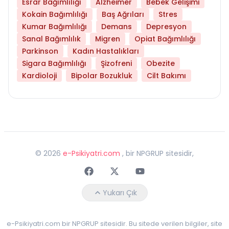
Esrar Bağımlılığı
Alzheimer
Bebek Gelişimi
Kokain Bağımlılığı
Baş Ağrıları
Stres
Kumar Bağımlılığı
Demans
Depresyon
Sanal Bağımlılık
Migren
Opiat Bağımlılığı
Parkinson
Kadın Hastalıkları
Sigara Bağımlılığı
Şizofreni
Obezite
Kardioloji
Bipolar Bozukluk
Cilt Bakımı
©
2026
e-Psikiyatri.com
, bir NPGRUP sitesidir,
Faceebok
Twitter
Youtube
Yukarı Çık
e-Psikiyatri.com bir NPGRUP sitesidir. Bu sitede verilen bilgiler, site