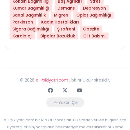
Kokain Bağımlılığı
Baş Ağrıları
Stres
Kumar Bağımlılığı
Demans
Depresyon
Sanal Bağımlılık
Migren
Opiat Bağımlılığı
Parkinson
Kadın Hastalıkları
Sigara Bağımlılığı
Şizofreni
Obezite
Kardioloji
Bipolar Bozukluk
Cilt Bakımı
©
2026
e-Psikiyatri.com
, bir NPGRUP sitesidir,
Faceebok
Twitter
Youtube
Yukarı Çık
e-Psikiyatri.com bir NPGRUP sitesidir. Bu sitede verilen bilgiler, site
ziyaretçilerinin/hastaların hekimleriyle mevcut ilişkilerini ikame