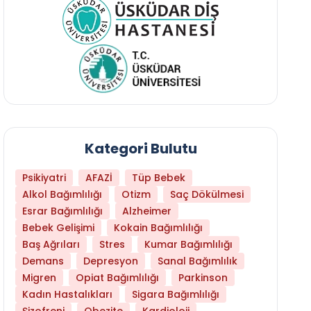
Kategori Bulutu
Psikiyatri
AFAZİ
Tüp Bebek
Alkol Bağımlılığı
Otizm
Saç Dökülmesi
Esrar Bağımlılığı
Alzheimer
Bebek Gelişimi
Kokain Bağımlılığı
Baş Ağrıları
Stres
Kumar Bağımlılığı
Daha Az Protein Tüketmek Yaşlanmayı Yava
Demans
Depresyon
Sanal Bağımlılık
Migren
Opiat Bağımlılığı
Parkinson
Kadın Hastalıkları
Sigara Bağımlılığı