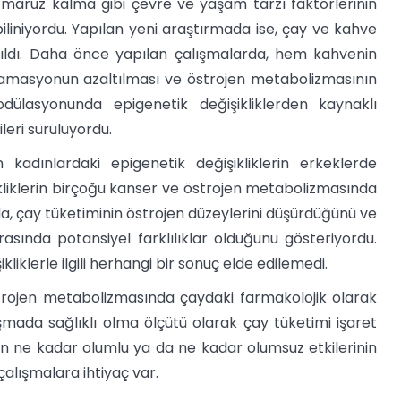
 maruz kalma gibi çevre ve yaşam tarzı faktörlerinin
iliniyordu. Yapılan yeni araştırmada ise, çay ve kahve
lışıldı. Daha önce yapılan çalışmalarda, hem kahvenin
flamasyonun azaltılması ve östrojen metabolizmasının
modülasyonunda epigenetik değişikliklerden kaynaklı
eri sürülüyordu.
kadınlardaki epigenetik değişikliklerin erkeklerde
ikliklerin birçoğu kanser ve östrojen metabolizmasında
a, çay tüketiminin östrojen düzeylerini düşürdüğünü ve
rasında potansiyel farklılıklar olduğunu gösteriyordu.
liklerle ilgili herhangi bir sonuç elde edilemedi.
trojen metabolizmasında çaydaki farmakolojik olarak
ışmada sağlıklı olma ölçütü olarak çay tüketimi işaret
rin ne kadar olumlu ya da ne kadar olumsuz etkilerinin
çalışmalara ihtiyaç var.