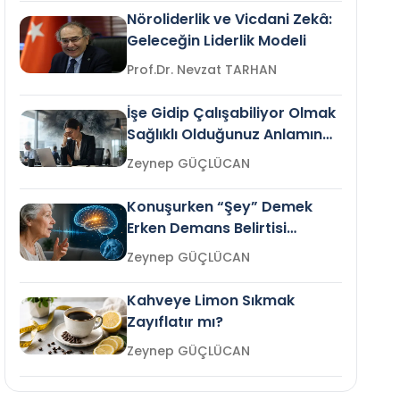
Nöroliderlik ve Vicdani Zekâ:
Geleceğin Liderlik Modeli
Prof.Dr. Nevzat TARHAN
İşe Gidip Çalışabiliyor Olmak
Sağlıklı Olduğunuz Anlamına
Gelir mi?
Zeynep GÜÇLÜCAN
Konuşurken “Şey” Demek
Erken Demans Belirtisi
Olabilir mi?
Zeynep GÜÇLÜCAN
Kahveye Limon Sıkmak
Zayıflatır mı?
Zeynep GÜÇLÜCAN