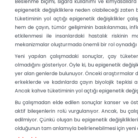
Beslenme biçimi, sigara kullanımı ve kimyasallara
epigenetik değişikliklere neden olabileceği zaten b
tüketiminin yol açtığı epigenetik değişiklikler ça
hem de çayın, tümör gelişiminin baskılanması, in
etkilenmesi ile insanlardaki hastalık riskinin 
mekanizmalar oluşturmada önemli bir rol oynadığı il
Yeni yapılan çalışmadaki sonuçlar, çay tüketen 
olmadığını gösteriyor. Öyle ki, bu epigenetik değiş
yer alan genlerde bulunuyor. Önceki araştırmalar d
erkeklerde ve kadınlarda çayın biyolojik tepkisi a
Ancak kahve tüketiminin yol açtığı epigenetik değişik
Bu çalışmadan elde edilen sonuçlar kanser ve ös
aktif bileşenlerin rolü vurgulanıyor. Ancak, bu çal
edilmiyor. Çünkü oluşan bu epigenetik değişiklikle
olduğunun tam anlamıyla belirlenebilmesi için yeni 