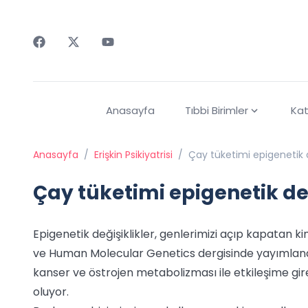
Faceebok
Twitter
Youtube
Anasayfa
Tıbbi Birimler
Kat
Anasayfa
/
Erişkin Psikiyatrisi
/
Çay tüketimi epigenetik d
Çay tüketimi epigenetik de
Epigenetik değişiklikler, genlerimizi açıp kapatan ki
ve Human Molecular Genetics dergisinde yayımlanan
kanser ve östrojen metabolizması ile etkileşime gir
oluyor.