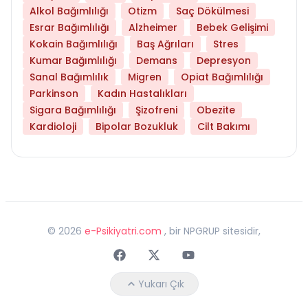
Alkol Bağımlılığı
Otizm
Saç Dökülmesi
Esrar Bağımlılığı
Alzheimer
Bebek Gelişimi
Kokain Bağımlılığı
Baş Ağrıları
Stres
Kumar Bağımlılığı
Demans
Depresyon
Sanal Bağımlılık
Migren
Opiat Bağımlılığı
Parkinson
Kadın Hastalıkları
Sigara Bağımlılığı
Şizofreni
Obezite
Kardioloji
Bipolar Bozukluk
Cilt Bakımı
©
2026
e-Psikiyatri.com
, bir NPGRUP sitesidir,
Faceebok
Twitter
Youtube
Yukarı Çık