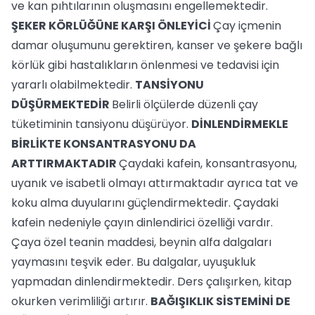
ve kan pıhtılarının oluşmasını engellemektedir.
ŞEKER KÖRLÜĞÜNE KARŞI ÖNLEYİCİ
Çay içmenin
damar oluşumunu gerektiren, kanser ve şekere bağlı
körlük gibi hastalıkların önlenmesi ve tedavisi için
yararlı olabilmektedir.
TANSİYONU
DÜŞÜRMEKTEDİR
Belirli ölçülerde düzenli çay
tüketiminin tansiyonu düşürüyor.
DİNLENDİRMEKLE
BİRLİKTE KONSANTRASYONU DA
ARTTIRMAKTADIR
Çaydaki kafein, konsantrasyonu,
uyanık ve isabetli olmayı attırmaktadır ayrıca tat ve
koku alma duyularını güçlendirmektedir. Çaydaki
kafein nedeniyle çayın dinlendirici özelliği vardır.
Çaya özel teanin maddesi, beynin alfa dalgaları
yaymasını teşvik eder. Bu dalgalar, uyuşukluk
yapmadan dinlendirmektedir. Ders çalışırken, kitap
okurken verimliliği artırır.
BAĞIŞIKLIK SİSTEMİNİ DE