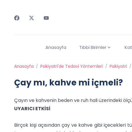
Faceebok
Twitter
Youtube
Anasayfa
Tıbbi Birimler
Kat
Anasayfa
/
Psikiyatri'de Tedavi Yöntemleri
/
Psikiyatri
/
Çay mı, kahve mi içmeli?
Çayın ve kahvenin beden ve ruh hali üzerindeki ölçüle
UYARICI ETKİSİ
Birçok kişi açısından çay ve kahve gibi içecekleri t