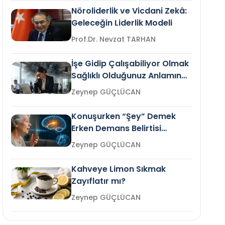
Nöroliderlik ve Vicdani Zekâ:
Geleceğin Liderlik Modeli
Prof.Dr. Nevzat TARHAN
İşe Gidip Çalışabiliyor Olmak
Sağlıklı Olduğunuz Anlamına
Gelir mi?
Zeynep GÜÇLÜCAN
Konuşurken “Şey” Demek
Erken Demans Belirtisi
Olabilir mi?
Zeynep GÜÇLÜCAN
Kahveye Limon Sıkmak
Zayıflatır mı?
Zeynep GÜÇLÜCAN