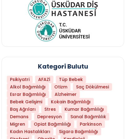
Kategori Bulutu
Psikiyatri
AFAZİ
Tüp Bebek
Alkol Bağımlılığı
Otizm
Saç Dökülmesi
Esrar Bağımlılığı
Alzheimer
Bebek Gelişimi
Kokain Bağımlılığı
Baş Ağrıları
Stres
Kumar Bağımlılığı
Daha Az Protein Tüketmek Yaşlanmayı Yava
Demans
Depresyon
Sanal Bağımlılık
Migren
Opiat Bağımlılığı
Parkinson
Kadın Hastalıkları
Sigara Bağımlılığı